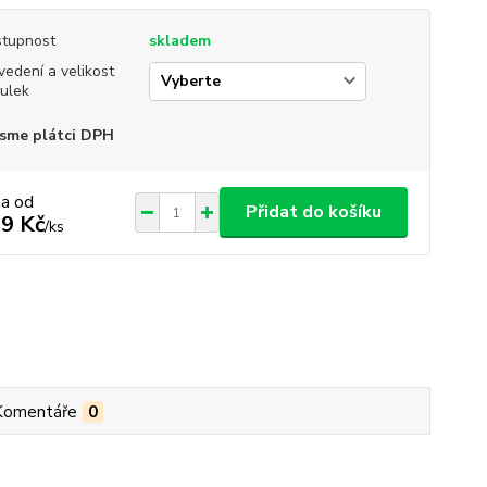
tupnost
skladem
vedení a velikost
ulek
sme plátci DPH
na od
Přidat do košíku
9 Kč
/
ks
Komentáře
0