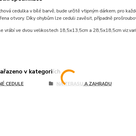
hová cedulka v bílé barvě, bude určitě vtipným dárkem, pro kaž
řena otvory. Díky ohybům lze ceduli zavěsit, případně prošroubo
e vrábí ve dvou velikostech 18,5x13,5cm a 28,5x18,5cm viz.var
zařazeno v kategoriích
NÉ CEDULE
NA TERASU A ZAHRADU