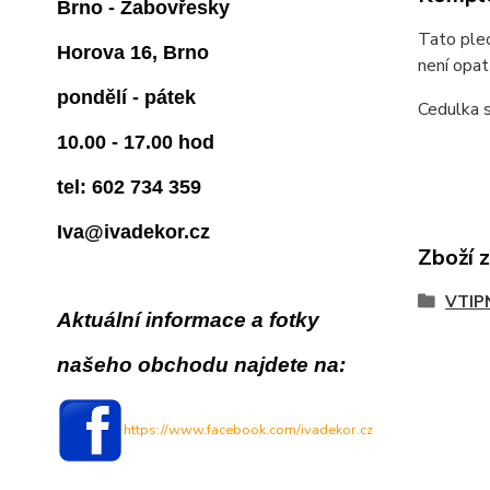
Brno - Žabovřesky
Tato plec
Horova 16, Brno
není opat
pondělí - pátek
Cedulka s
10.00 - 17.00 hod
tel: 602 734 359
Iva@ivadekor.cz
Zboží 
VTIP
Aktuální informace a fotky
našeho obchodu najdete na:
https://www.facebook.com/ivadekor.cz