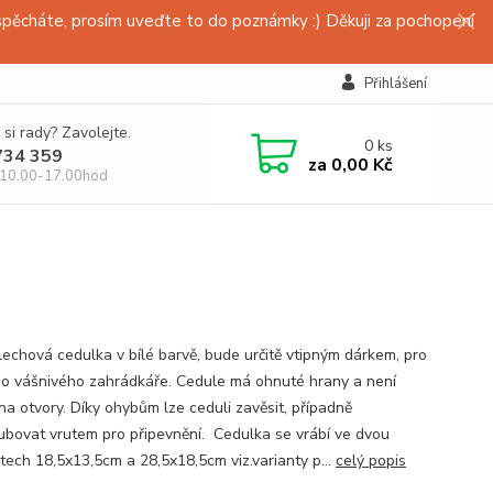
pěcháte, prosím uveďte to do poznámky :) Děkuji za pochopení
Přihlášení
 si rady? Zavolejte.
0
ks
734 359
za
0,00 Kč
 10.00-17.00hod
lechová cedulka v bílé barvě, bude určitě vtipným dárkem, pro
o vášnivého zahrádkáře. Cedule má ohnuté hrany a není
na otvory. Díky ohybům lze ceduli zavěsit, případně
ubovat vrutem pro připevnění. Cedulka se vrábí ve dvou
stech 18,5x13,5cm a 28,5x18,5cm viz.varianty p...
celý popis