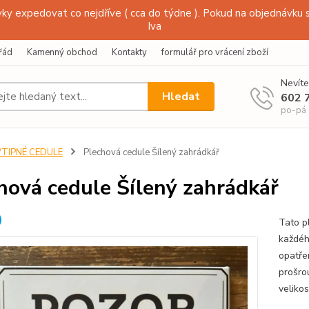
y expedovat co nejdříve ( cca do týdne ). Pokud na objednávku s
Iva
řád
Kamenný obchod
Kontakty
formulář pro vrácení zboží
Nevíte
Hledat
602 
po-pá
VTIPNÉ CEDULE
Plechová cedule Šílený zahrádkář
hová cedule Šílený zahrádkář
Tato p
každéh
opatře
prošro
veliko