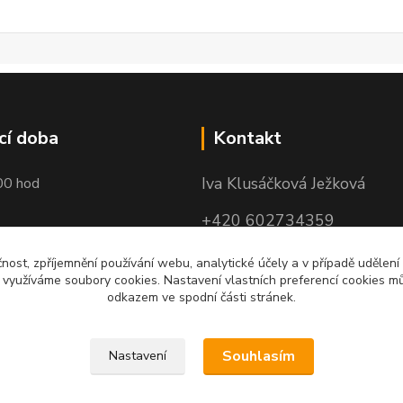
cí doba
Kontakt
Iva Klusáčková Ježková
00 hod
+420 602734359
(po-pá 10.00-17.00hod)
čnost, zpříjemnění používání webu, analytické účely a v případě udělení
y využíváme soubory cookies. Nastavení vlastních preferencí cookies mů
iva@ivadekor.cz
odkazem ve spodní části stránek.
Souhlasím
Nastavení