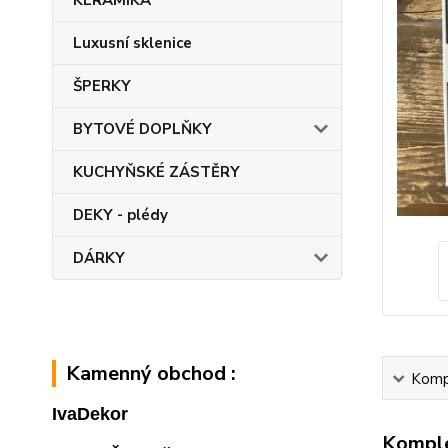
KERAMIKA
Luxusní sklenice
ŠPERKY
BYTOVÉ DOPLŇKY
KUCHYŇSKÉ ZÁSTĚRY
DEKY - plédy
DÁRKY
Kamenný obchod :
Kompl
IvaDekor
Komple