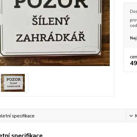
Dos
pro
ced
Nej
ce
49
etní specifikace
tní specifikace