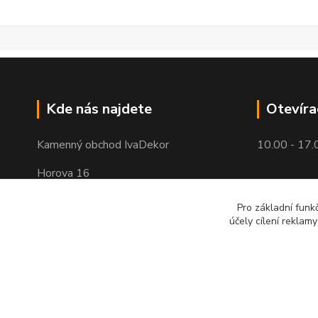
Kde nás najdete
Otevíra
Kamenný obchod IvaDekor
10.00 - 17.
Horova 16
Brno - Žabovřesky
Pro základní funk
účely cílení reklam