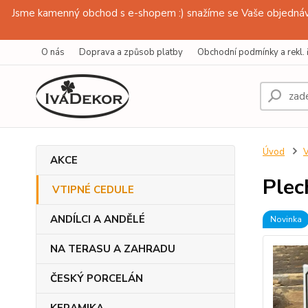
Jsme kamenný obchod s e-shopem :) snažíme se Vaše objednávk
O nás
Doprava a způsob platby
Obchodní podmínky a rekl. 
Úvod
AKCE
Plec
VTIPNÉ CEDULE
ANDÍLCI A ANDĚLÉ
Novinka
NA TERASU A ZAHRADU
ČESKÝ PORCELÁN