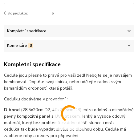
Číslo produktu:
5
Kompletní specifikace
Komentáře
0
Kompletní specifikace
Cedule jsou přesně to pravé pro vaši zeď! Nebojte se je navzájem
kombinovat. Doplňte svoji sbírku, nebo udělejte radost svým
kamarádům drobností, která potěší.
Cedulku dodáváme v provedení :
Dibond
(28,5x20cm D2, 40x28,5cm D3) extra odolný a mimořádně
pevný kompozitní panel s UV potiskem, lehký a vysoce odolný
materiál, který bez problémů zvládne déšť, slunce i mráz –
cedulka tak bude vypadat skvěle po dlouhou dobu. C
edule má
zaoblené rohy a otvory pro připevnění.