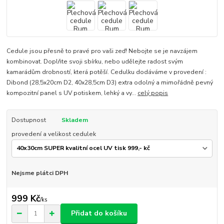
Cedule jsou přesně to pravé pro vaši zeď! Nebojte se je navzájem
kombinovat. Doplňte svoji sbírku, nebo udělejte radost svým
kamarádům drobností, která potěší. Cedulku dodáváme v provedení :
Dibond (28,5x20cm D2, 40x28,5cm D3) extra odolný a mimořádně pevný
kompozitní panel s UV potiskem, lehký a vy...
celý popis
Dostupnost
Skladem
provedení a velikost cedulek
Nejsme plátci DPH
999 Kč
/
ks
Přidat do košíku