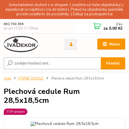
Jsme kamenný obchod s e-shopem :) snažíme se Vaše objednávky
expedovat co nejdříve ( cca do týdne ). Pokud na objednávku spěcháte,
prosím uveďte to do poznámky :) Děkuji za pochopení Iva
0
ks
602 734 359
za
0,00 Kč
po-pá 10.00-17.00hod
Menu
Hledat
Úvod
VTIPNÉ CEDULE
Plechová cedule Rum 28,5x18,5cm
Plechová cedule Rum
28,5x18,5cm
TOP produkt