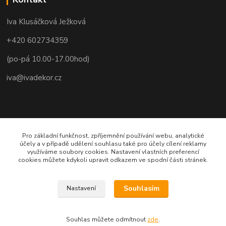
Iva Klusáčková Ježková
+420 602734359
(po-pá 10.00-17.00hod)
iva@ivadekor.cz
Pro základní funkčnost, zpříjemnění používání webu, analytické
účely a v případě udělení souhlasu také pro účely cílení reklamy
využíváme soubory cookies. Nastavení vlastních preferencí
cookies můžete kdykoli upravit odkazem ve spodní části stránek.
Souhlasím
Nastavení
Souhlas můžete odmítnout
zde
.