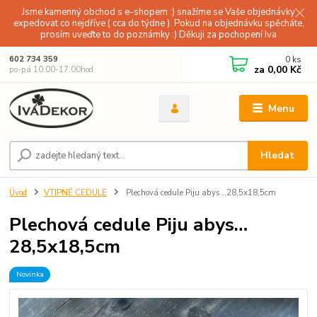
Jsme kamenný obchod s e-shopem :) snažíme se Vaše objednávky
expedovat co nejdříve ( cca do týdne ). Pokud na objednávku spěcháte,
prosím uveďte to do poznámky :) Děkuji za pochopení Iva
0
ks
602 734 359
za
0,00 Kč
po-pá 10.00-17.00hod
Menu
Hledat
Úvod
VTIPNÉ CEDULE
Plechová cedule Piju abys…28,5x18,5cm
Plechová cedule Piju abys…
28,5x18,5cm
Novinka