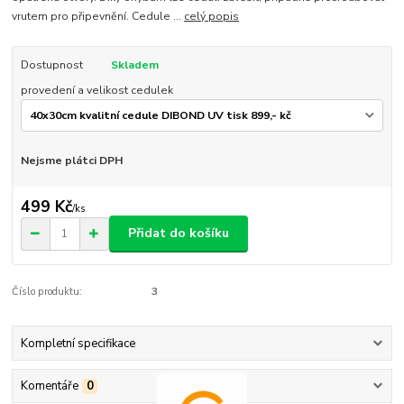
vrutem pro připevnění. Cedule ...
celý popis
Dostupnost
Skladem
provedení a velikost cedulek
Nejsme plátci DPH
499 Kč
/
ks
Přidat do košíku
Číslo produktu:
3
Kompletní specifikace
Komentáře
0