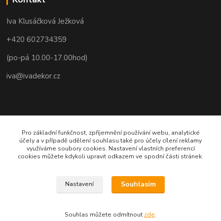
Iva Klusáčková Ježková
+420 602734359
(po-pá 10.00-17.00hod)
iva@ivadekor.cz
Pro základní funkčnost, zpříjemnění používání webu, analytické
účely a v případě udělení souhlasu také pro účely cílení reklamy
využíváme soubory cookies. Nastavení vlastních preferencí
cookies můžete kdykoli upravit odkazem ve spodní části stránek.
Souhlasím
Nastavení
Souhlas můžete odmítnout
zde
.