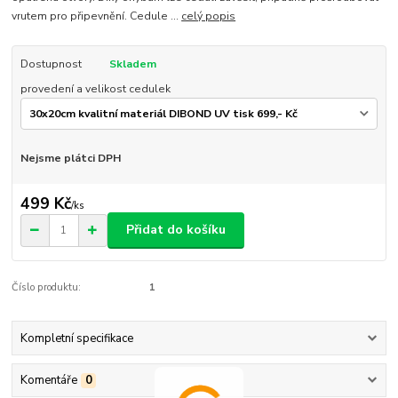
vrutem pro připevnění. Cedule ...
celý popis
Dostupnost
Skladem
provedení a velikost cedulek
Nejsme plátci DPH
499 Kč
/
ks
Přidat do košíku
Číslo produktu:
1
Kompletní specifikace
Komentáře
0