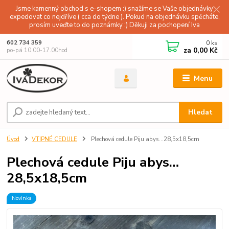
Jsme kamenný obchod s e-shopem :) snažíme se Vaše objednávky
expedovat co nejdříve ( cca do týdne ). Pokud na objednávku spěcháte,
prosím uveďte to do poznámky :) Děkuji za pochopení Iva
0
ks
602 734 359
za
0,00 Kč
po-pá 10.00-17.00hod
Menu
Hledat
Úvod
VTIPNÉ CEDULE
Plechová cedule Piju abys…28,5x18,5cm
Plechová cedule Piju abys…
28,5x18,5cm
Novinka