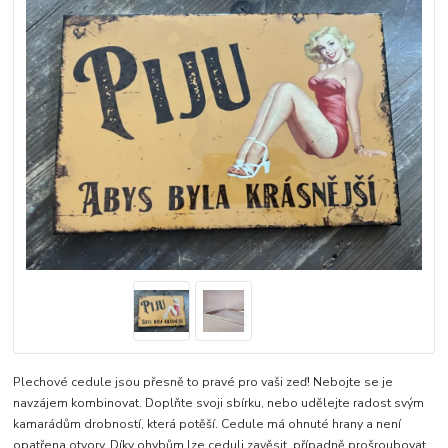
Plechové cedule jsou přesně to pravé pro vaši zeď! Nebojte se je
navzájem kombinovat. Doplňte svoji sbírku, nebo udělejte radost svým
kamarádům drobností, která potěší. Cedule má ohnuté hrany a není
opatřena otvory. Díky ohybům lze ceduli zavěsit, případně prošroubovat