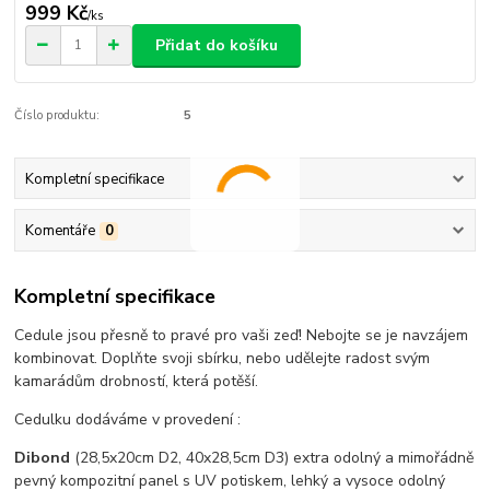
999 Kč
/
ks
Přidat do košíku
Číslo produktu:
5
Kompletní specifikace
Komentáře
0
Kompletní specifikace
Cedule jsou přesně to pravé pro vaši zeď! Nebojte se je navzájem
kombinovat. Doplňte svoji sbírku, nebo udělejte radost svým
kamarádům drobností, která potěší.
Cedulku dodáváme v provedení :
Dibond
(28,5x20cm D2, 40x28,5cm D3) extra odolný a mimořádně
pevný kompozitní panel s UV potiskem, lehký a vysoce odolný