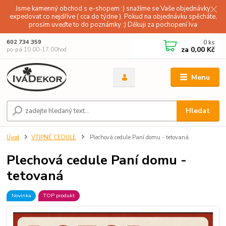
Jsme kamenný obchod s e-shopem :) snažíme se Vaše objednávky
expedovat co nejdříve ( cca do týdne ). Pokud na objednávku spěcháte,
prosím uveďte to do poznámky :) Děkuji za pochopení Iva
0
ks
602 734 359
za
0,00 Kč
po-pá 10.00-17.00hod
Menu
Hledat
Úvod
VTIPNÉ CEDULE
Plechová cedule Paní domu - tetovaná
Plechová cedule Paní domu -
tetovaná
Novinka
TOP produkt