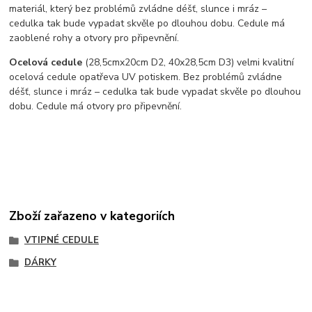
materiál, který bez problémů zvládne déšť, slunce i mráz –
cedulka tak bude vypadat skvěle po dlouhou dobu. C
edule má
zaoblené rohy a otvory pro připevnění.
Ocelová cedule
(28,5cmx20cm D2, 40x28,5cm D3) velmi kvalitní
ocelová cedule opatřeva UV potiskem. Bez problémů zvládne
déšť, slunce i mráz – cedulka tak bude vypadat skvěle po dlouhou
dobu. Cedule má otvory pro připevnění.
Zboží zařazeno v kategoriích
VTIPNÉ CEDULE
DÁRKY