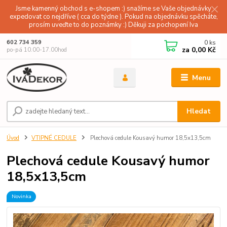
Jsme kamenný obchod s e-shopem :) snažíme se Vaše objednávky
expedovat co nejdříve ( cca do týdne ). Pokud na objednávku spěcháte,
prosím uveďte to do poznámky :) Děkuji za pochopení Iva
0
ks
602 734 359
za
0,00 Kč
po-pá 10.00-17.00hod
Menu
Hledat
Úvod
VTIPNÉ CEDULE
Plechová cedule Kousavý humor 18,5x13,5cm
Plechová cedule Kousavý humor
18,5x13,5cm
Novinka