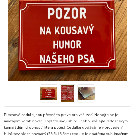
Plechové cedule jsou přesně to pravé pro vaši zeď! Nebojte se je
navzájem kombinovat. Doplňte svoji sbírku, nebo udělejte radost svým
kamarádům drobností, která potěší. Cedulku dodáváme v provedení :
Hliníkový plech ohýbaný (28,5x18,5cm) cedule je opatřena sublimačním