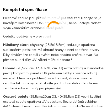
Kompletní specifikace
Plechové cedule jsou přesně to pravé pro vaši zeď! Nebojte se je
navzájem kombinovat. Doplňte svoji sbírku, nebo udělejte radost
svým kamarádům drobností, která potěší.
Cedulku dodáváme v provedení :
Hliníkový plech ohýbaný
(28,5x18,5cm) cedule je opatřena
sublimačním potiskem. Má ohnuté hrany a není opatřena otvory.
Díky ohybům lze ceduli zavěsit, nebo snadno prošroubovat. Na
přímem slunci díky UV záření může blednout !
Dibond
(28,5x20cm D2, 40x28,5cm D3) extra odolný a mimořádně
pevný kompozitní panel s UV potiskem, lehký a vysoce odolný
materiál, který bez problémů zvládne déšť, slunce i mráz –
cedulka tak bude vypadat skvěle po dlouhou dobu. C
edule má
zaoblené rohy a otvory pro připevnění.
Ocelová cedule
(28,5cmx20cm D2, 40x28,5cm D3) velmi kvalitní
ocelová cedule opatřeva UV potiskem. Bez problémů zvládne
déšť, slunce i mráz – cedulka tak bude vypadat skvěle po dlouhou