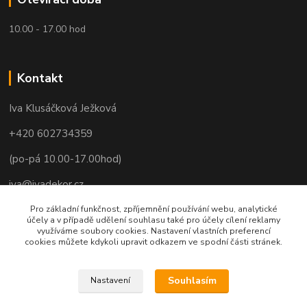
10.00 - 17.00 hod
Kontakt
Iva Klusáčková Ježková
+420 602734359
(po-pá 10.00-17.00hod)
iva@ivadekor.cz
Pro základní funkčnost, zpříjemnění používání webu, analytické
účely a v případě udělení souhlasu také pro účely cílení reklamy
využíváme soubory cookies. Nastavení vlastních preferencí
cookies můžete kdykoli upravit odkazem ve spodní části stránek.
Souhlasím
Nastavení