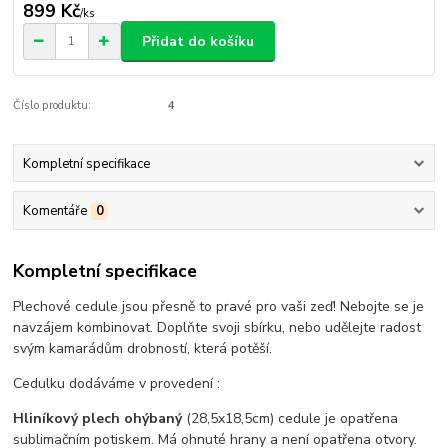
899 Kč
/
ks
Přidat do košíku
Číslo produktu:
4
Kompletní specifikace
Komentáře
0
Kompletní specifikace
Plechové cedule jsou přesně to pravé pro vaši zeď! Nebojte se je
navzájem kombinovat. Doplňte svoji sbírku, nebo udělejte radost
svým kamarádům drobností, která potěší.
Cedulku dodáváme v provedení :
Hliníkový plech ohýbaný
(28,5x18,5cm) cedule je opatřena
sublimačním potiskem. Má ohnuté hrany a není opatřena otvory.