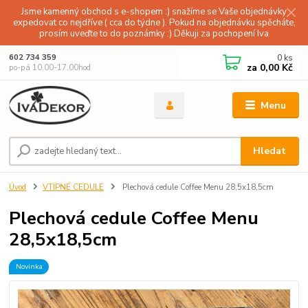
Jsme kamenný obchod s e-shopem :) snažíme se Vaše objednávky
expedovat co nejdříve ( cca do týdne ). Pokud na objednávku spěcháte,
prosím uveďte to do poznámky :) Děkuji za pochopení Iva
0
ks
602 734 359
za
0,00 Kč
po-pá 10.00-17.00hod
Menu
Hledat
Úvod
VTIPNÉ CEDULE
Plechová cedule Coffee Menu 28,5x18,5cm
Plechová cedule Coffee Menu
28,5x18,5cm
Novinka