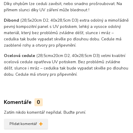
Díky ohybům lze ceduli zavěsit, nebo snadno prošroubovat. Na
přímem slunci díky UV záření může blednout !
Dibond
(28,5x20cm D2, 40x28,5cm D3) extra odolný a mimořádně
pevný kompozitní panel s UV potiskem, lehký a vysoce odolný
materiál, který bez problémů zvládne déšť, slunce i mráz –
cedulka tak bude vypadat skvěle po dlouhou dobu. C
edule má
zaoblené rohy a otvory pro připevnění.
Ocelová cedule
(28,5cmx20cm D2, 40x28,5cm D3) velmi kvalitní
ocelová cedule opatřeva UV potiskem. Bez problémů zvládne
déšť, slunce i mráz – cedulka tak bude vypadat skvěle po dlouhou
dobu. Cedule má otvory pro připevnění.
Komentáře
0
Zatím nikdo komentář nepřidal. Buďte první.
Přidat komentář