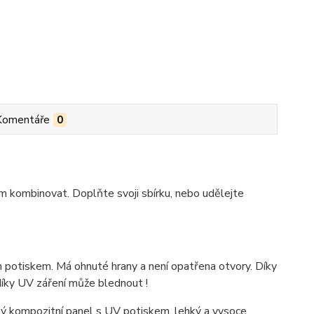
Komentáře
0
m kombinovat. Doplňte svoji sbírku, nebo udělejte
 potiskem. Má ohnuté hrany a není opatřena otvory. Díky
díky UV záření může blednout !
 kompozitní panel s UV potiskem, lehký a vysoce