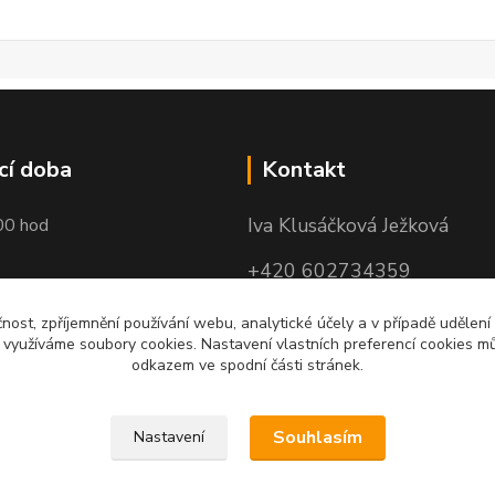
cí doba
Kontakt
Iva Klusáčková Ježková
00 hod
+420 602734359
(po-pá 10.00-17.00hod)
čnost, zpříjemnění používání webu, analytické účely a v případě udělení
y využíváme soubory cookies. Nastavení vlastních preferencí cookies mů
iva@ivadekor.cz
odkazem ve spodní části stránek.
Souhlasím
Nastavení