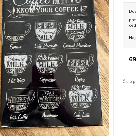
Dos
pro
ced
Nej
69
Číslo p