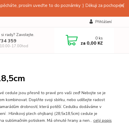
pěcháte, prosím uveďte to do poznámky :) Děkuji za pochopení
Přihlášení
 si rady? Zavolejte.
0
ks
734 359
za
0,00 Kč
 10.00-17.00hod
18,5cm
vé cedule jsou přesně to pravé pro vaši zeď! Nebojte se je
em kombinovat. Doplňte svoji sbírku, nebo udělejte radost
amarádům drobností, která potěší. Cedulku dodáváme v
ení : Hliníkový plech ohýbaný (28,5x18,5cm) cedule je
na sublimačním potiskem. Má ohnuté hrany a nen...
celý popis