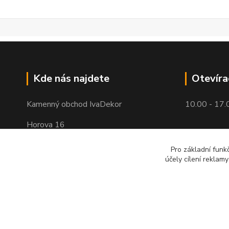
Kde nás najdete
Otevíra
Kamenný obchod IvaDekor
10.00 - 17.
Horova 16
Brno - Žabovřesky
Pro základní funk
účely cílení reklam