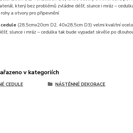
teriál, který bez problémů zvládne déšť, slunce i mráz – cedul
 rohy a otvory pro připevnění.
 cedule
(28,5cmx20cm D2, 40x28,5cm D3) velmi kvalitní ocel
éšť, slunce i mráz – cedulka tak bude vypadat skvěle po dlouho
zařazeno v kategoriích
NÉ CEDULE
NÁSTĚNNÉ DEKORACE