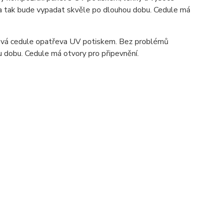
ka tak bude vypadat skvěle po dlouhou dobu. C
edule má
ová cedule opatřeva UV potiskem. Bez problémů
u dobu. Cedule má otvory pro připevnění.