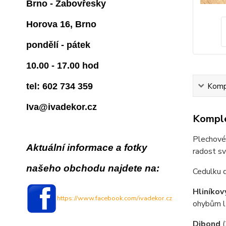
Brno - Žabovřesky
Horova 16, Brno
pondělí - pátek
10.00 - 17.00 hod
Kompl
tel: 602 734 359
Iva@ivadekor.cz
Komple
Plechové 
Aktuální informace a fotky
radost s
našeho obchodu najdete na:
Cedulku 
Hliníkov
https://www.facebook.com/ivadekor.cz
ohybům lz
Dibond