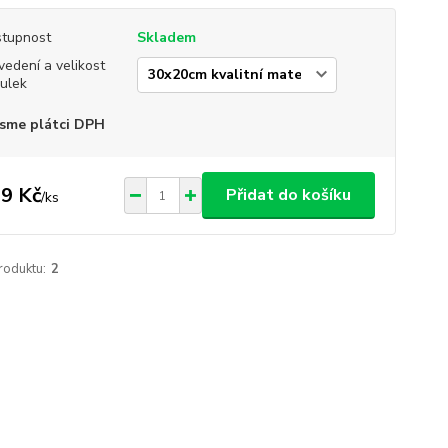
tupnost
Skladem
vedení a velikost
ulek
sme plátci DPH
9 Kč
Přidat do košíku
/
ks
roduktu:
2