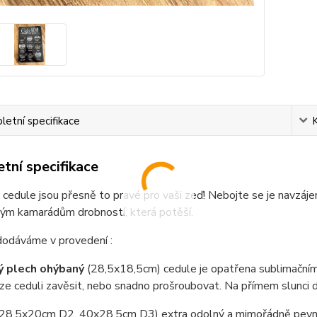
etní specifikace
tní specifikace
cedule jsou přesně to pravé pro vaši zeď! Nebojte se je navzáje
vým kamarádům drobností, která potěší.
dodáváme v provedení :
ý plech ohýbaný
(28,5x18,5cm) cedule je opatřena sublimačním
e ceduli zavěsit, nebo snadno prošroubovat. Na přímem slunci 
(28,5x20cm D2, 40x28,5cm D3) extra odolný a mimořádně pevný