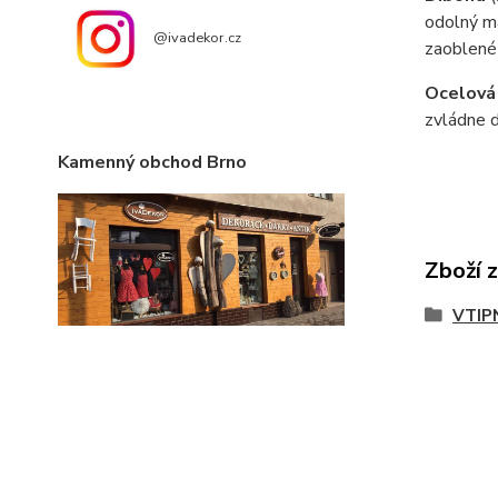
odolný ma
@ivadekor.cz
zaoblené
Ocelová
zvládne d
Kamenný obchod Brno
Zboží 
VTIP