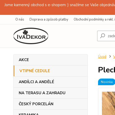
Jsme kamenný obchod s e-shopem :) snažíme se Vaše objednávk
O nás
Doprava a způsob platby
Obchodní podmínky a rekl. 
Úvod
AKCE
Plec
VTIPNÉ CEDULE
ANDÍLCI A ANDĚLÉ
Novinka
NA TERASU A ZAHRADU
ČESKÝ PORCELÁN