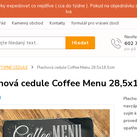
y expedovat co nejdříve ( cca do týdne ). Pokud na objednávku s
Iva
řád
Kamenný obchod
Kontakty
formulář pro vrácení zboží
Nevíte
Hledat
602 
po-pá
VTIPNÉ CEDULE
Plechová cedule Coffee Menu 28,5x18,5cm
hová cedule Coffee Menu 28,5x
Plecho
navzáj
svým k
proved
opatře