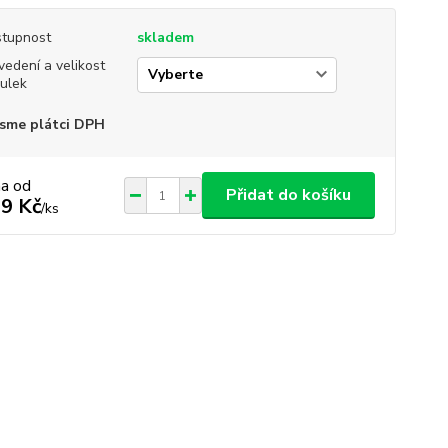
tupnost
skladem
vedení a velikost
ulek
sme plátci DPH
na od
Přidat do košíku
9 Kč
/
ks