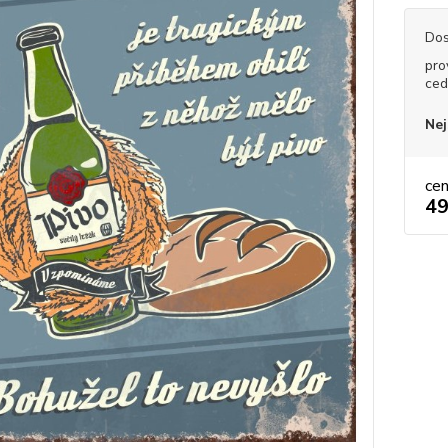
Dos
pro
ced
Nej
ce
49