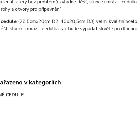
teriál, který bez problémů zvládne déšť, slunce i mráz – cedul
 rohy a otvory pro připevnění.
 cedule
(28,5cmx20cm D2, 40x28,5cm D3) velmi kvalitní ocel
éšť, slunce i mráz – cedulka tak bude vypadat skvěle po dlouho
zařazeno v kategoriích
NÉ CEDULE