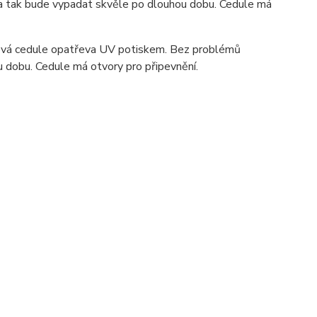
ka tak bude vypadat skvěle po dlouhou dobu. C
edule má
ová cedule opatřeva UV potiskem. Bez problémů
u dobu. Cedule má otvory pro připevnění.