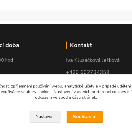
cí doba
Kontakt
Iva Klusáčková Ježková
00 hod
+420 602734359
(po-pá 10.00-17.00hod)
čnost, zpříjemnění používání webu, analytické účely a v případě udělení
y využíváme soubory cookies. Nastavení vlastních preferencí cookies mů
iva@ivadekor.cz
odkazem ve spodní části stránek.
Souhlasím
Nastavení