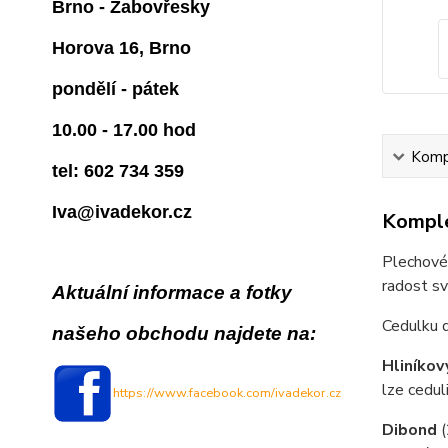
Brno - Žabovřesky
Horova 16, Brno
pondělí - pátek
10.00 - 17.00 hod
Kompl
tel: 602 734 359
Iva@ivadekor.cz
Komple
Plechové 
radost s
Aktuální informace a fotky
Cedulku 
našeho obchodu najdete na:
Hliníkov
lze cedul
https://www.facebook.com/ivadekor.cz
Dibond