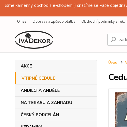
Jsme kamenný obchod s e-shopem :) snažíme se Vaše objednávk
O nás
Doprava a způsob platby
Obchodní podmínky a rekl. 
Úvod
AKCE
Cedu
VTIPNÉ CEDULE
ANDÍLCI A ANDĚLÉ
NA TERASU A ZAHRADU
ČESKÝ PORCELÁN