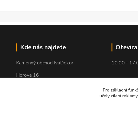
Kde nás najdete
Otevíra
Kamenný obchod IvaDekor
10.00 - 17.
Horova 16
Brno - Žabovřesky
Pro základní funk
účely cílení reklam