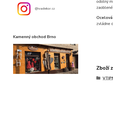
odolný ma
zaoblené
@ivadekor.cz
Ocelová
zvládne d
Kamenný obchod Brno
Zboží 
VTIP