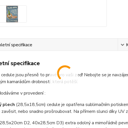
etní specifikace
tní specifikace
cedule jsou přesně to pravé pro vaši zeď! Nebojte se je navzáje
vým kamarádům drobností, která potěší.
dodáváme v provedení :
ý plech
(28,5x18,5cm) cedule je opatřena sublimačním potiskem
i zavěsit, nebo snadno prošroubovat. Na přímem slunci díky UV 
(28,5x20cm D2, 40x28,5cm D3) extra odolný a mimořádně pevný