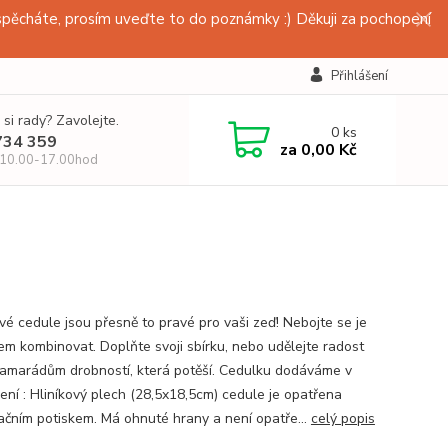
pěcháte, prosím uveďte to do poznámky :) Děkuji za pochopení
Přihlášení
 si rady? Zavolejte.
0
ks
734 359
za
0,00 Kč
 10.00-17.00hod
vé cedule jsou přesně to pravé pro vaši zeď! Nebojte se je
em kombinovat. Doplňte svoji sbírku, nebo udělejte radost
amarádům drobností, která potěší. Cedulku dodáváme v
ení : Hliníkový plech (28,5x18,5cm) cedule je opatřena
ačním potiskem. Má ohnuté hrany a není opatře...
celý popis