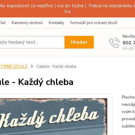
y expedovat co nejdříve ( cca do týdne ). Pokud na objednávku s
Iva
řád
Kamenný obchod
Kontakty
formulář pro vrácení zboží
Nevíte
Hledat
602 
po-pá
VTIPNÉ CEDULE
Cedule - Každý chleba
le - Každý chleba
Plecho
navzáj
svým k
proved
sublim