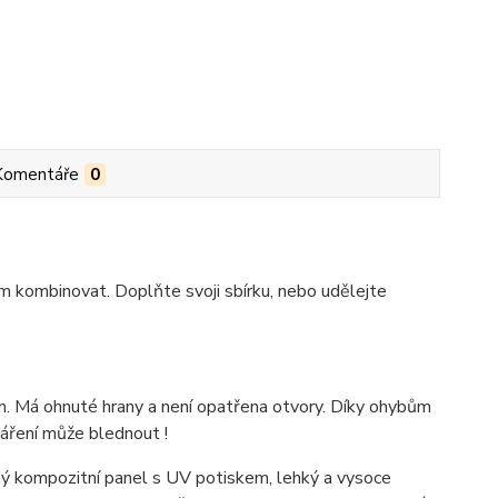
Komentáře
0
m kombinovat. Doplňte svoji sbírku, nebo udělejte
. Má ohnuté hrany a není opatřena otvory. Díky ohybům
záření může blednout !
 kompozitní panel s UV potiskem, lehký a vysoce