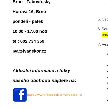
Brno - Žabovřesky
Horova 16, Brno
Oso
pondělí - pátek
Sou
10.00 - 17.00 hod
ema
tel: 602 734 359
Vez
Iva@ivadekor.cz
Aktuální informace a fotky
našeho obchodu najdete na:
https://www.facebook.com/ivadekor.cz