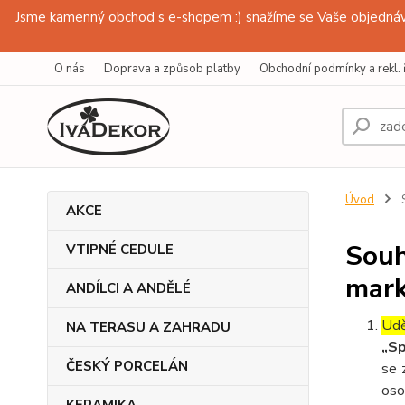
Jsme kamenný obchod s e-shopem :) snažíme se Vaše objednávk
O nás
Doprava a způsob platby
Obchodní podmínky a rekl. 
Úvod
S
AKCE
Souh
VTIPNÉ CEDULE
mark
ANDÍLCI A ANDĚLÉ
Udě
NA TERASU A ZAHRADU
„Sp
ČESKÝ PORCELÁN
se 
oso