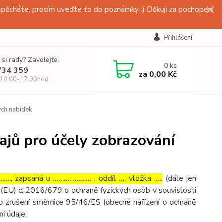
pěcháte, prosím uveďte to do poznámky :) Děkuji za pochopení
Přihlášení
 si rady? Zavolejte.
0
ks
734 359
za
0,00 Kč
 10.00-17.00hod
ých nabídek
ajů pro účely zobrazování
…., zapsaná u ………………… , oddíl …, vložka …..
(dále jen
(EU) č. 2016/679 o ochraně fyzických osob v souvislosti
o zrušení směrnice 95/46/ES (obecné nařízení o ochraně
ní údaje: