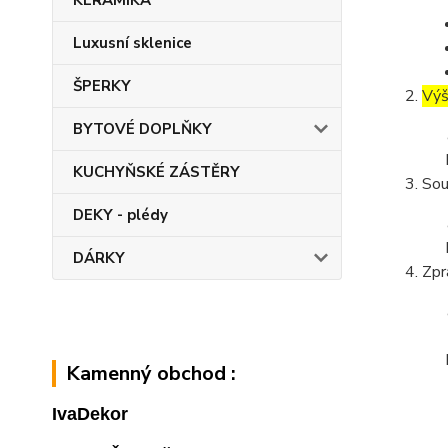
KERAMIKA
Luxusní sklenice
ŠPERKY
Výš
BYTOVÉ DOPLŇKY
KUCHYŇSKÉ ZÁSTĚRY
Sou
DEKY - plédy
DÁRKY
Zpr
Kamenný obchod :
IvaDekor