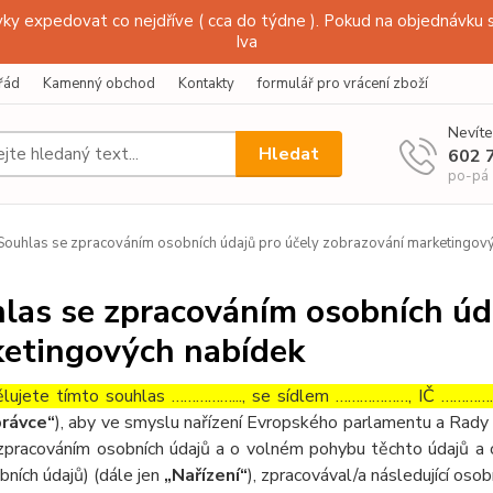
y expedovat co nejdříve ( cca do týdne ). Pokud na objednávku s
Iva
řád
Kamenný obchod
Kontakty
formulář pro vrácení zboží
Nevíte
Hledat
602 
po-pá
ouhlas se zpracováním osobních údajů pro účely zobrazování marketingov
las se zpracováním osobních úd
etingových nabídek
lujete tímto souhlas ……………..., se sídlem ………………, IČ ……………
rávce“
), aby ve smyslu nařízení Evropského parlamentu a Rady 
zpracováním osobních údajů a o volném pohybu těchto údajů a 
bních údajů) (dále jen
„Nařízení“
), zpracovával/a následující osob