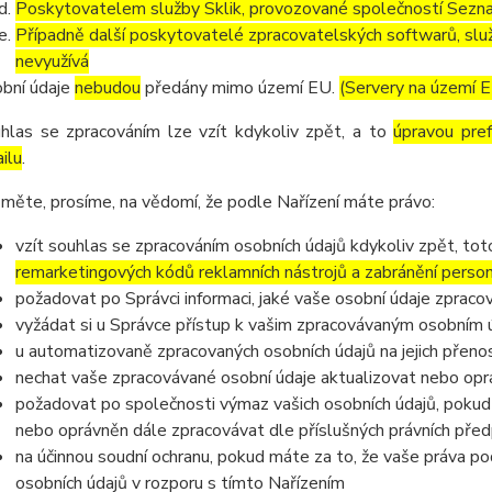
Poskytovatelem služby Sklik, provozované společností Sezna
Případně další poskytovatelé zpracovatelských softwarů, služ
nevyužívá
bní údaje
nebudou
předány mimo území EU.
(Servery na území 
hlas se zpracováním lze vzít kdykoliv zpět, a to
úpravou pre
ilu
.
měte, prosíme, na vědomí, že podle Nařízení máte právo:
vzít souhlas se zpracováním osobních údajů kdykoliv zpět, to
remarketingových kódů reklamních nástrojů a zabránění perso
požadovat po Správci informaci, jaké vaše osobní údaje zpraco
vyžádat si u Správce přístup k vašim zpracovávaným osobním ú
u automatizovaně zpracovaných osobních údajů na jejich přeno
nechat vaše zpracovávané osobní údaje aktualizovat nebo opra
požadovat po společnosti výmaz vašich osobních údajů, pokud 
nebo oprávněn dále zpracovávat dle příslušných právních před
na účinnou soudní ochranu, pokud máte za to, že vaše práva po
osobních údajů v rozporu s tímto Nařízením