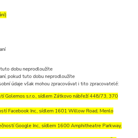
ání)
aní
 tuto dobu neprodloužíte
aní, pokud tuto dobu neprodloužíte
obní údaje však mohou zpracovávat i tito zpracovatelé:
í Golemos s.r.o., sídlem Zátkovo nábřeží 448/73, 370
stí Facebook Inc., sídlem 1601 Willow Road, Menlo
ností Google Inc., sídlem 1600 Amphitheatre Parkway,