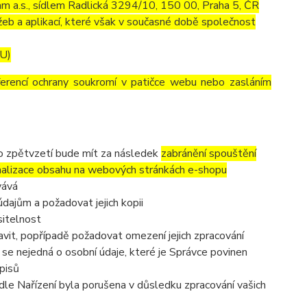
m a.s., sídlem Radlická 3294/10, 150 00, Praha 5, ČR
eb a aplikací, které však v současné době společnost
EU)
ferencí ochrany soukromí v patičce webu nebo zasláním
to zpětvzetí bude mít za následek
zabránění spouštění
nalizace obsahu na webových stránkách e-shopu
vává
dajům a požadovat jejich kopii
sitelnost
vit, popřípadě požadovat omezení jejich zpracování
se nejedná o osobní údaje, které je Správce povinen
pisů
dle Nařízení byla porušena v důsledku zpracování vašich