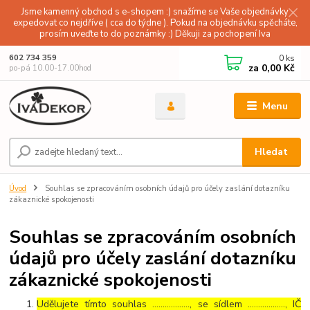
Jsme kamenný obchod s e-shopem :) snažíme se Vaše objednávky
expedovat co nejdříve ( cca do týdne ). Pokud na objednávku spěcháte,
prosím uveďte to do poznámky :) Děkuji za pochopení Iva
0
ks
602 734 359
za
0,00 Kč
po-pá 10.00-17.00hod
Menu
Hledat
Úvod
Souhlas se zpracováním osobních údajů pro účely zaslání dotazníku
zákaznické spokojenosti
Souhlas se zpracováním osobních
údajů pro účely zaslání dotazníku
zákaznické spokojenosti
Udělujete tímto souhlas ……………..., se sídlem ………………, IČ