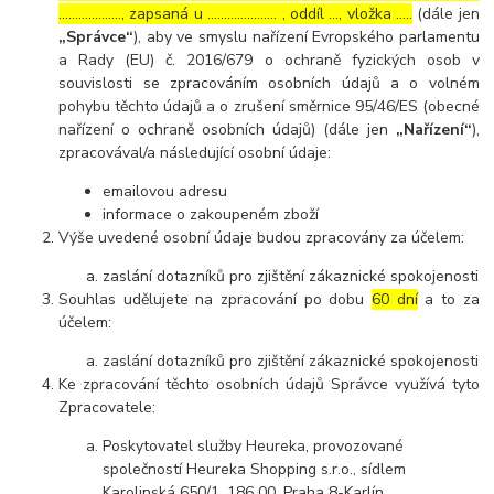
………………., zapsaná u ………………… , oddíl …, vložka …..
(dále jen
„Správce“
), aby ve smyslu nařízení Evropského parlamentu
a Rady (EU) č. 2016/679 o ochraně fyzických osob v
souvislosti se zpracováním osobních údajů a o volném
pohybu těchto údajů a o zrušení směrnice 95/46/ES (obecné
nařízení o ochraně osobních údajů) (dále jen
„Nařízení“
),
zpracovával/a následující osobní údaje:
emailovou adresu
informace o zakoupeném zboží
Výše uvedené osobní údaje budou zpracovány za účelem:
zaslání dotazníků pro zjištění zákaznické spokojenosti
Souhlas udělujete na zpracování po dobu
60 dní
a to za
účelem:
zaslání dotazníků pro zjištění zákaznické spokojenosti
Ke zpracování těchto osobních údajů Správce využívá tyto
Zpracovatele:
Poskytovatel služby Heureka, provozované
společností Heureka Shopping s.r.o., sídlem
Karolinská 650/1, 186 00, Praha 8-Karlín