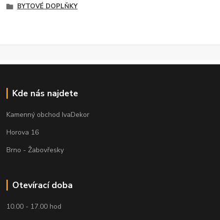
BYTOVÉ DOPLŇKY
Kde nás najdete
Kamenný obchod IvaDekor
Horova 16
Brno - Žabovřesky
Otevírací doba
10.00 - 17.00 hod