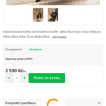
krásná kovaná kočka od českého kováře výška 51cm (po ocas) výška po
hřbet 28cm šířka 21cm délka 30cm
celý popis
Dostupnost
Skladem
Nejsme plátci DPH
2 590 Kč
/
ks
Přidat do košíku
Kompletní specifikace