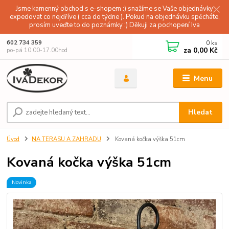
Jsme kamenný obchod s e-shopem :) snažíme se Vaše objednávky
expedovat co nejdříve ( cca do týdne ). Pokud na objednávku spěcháte,
prosím uveďte to do poznámky :) Děkuji za pochopení Iva
0
ks
602 734 359
za
0,00 Kč
po-pá 10.00-17.00hod
Menu
Hledat
Úvod
NA TERASU A ZAHRADU
Kovaná kočka výška 51cm
Kovaná kočka výška 51cm
Novinka