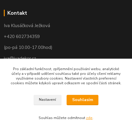
Kontakt
Iva Klusáčková Ježková
+420 602734359
(po-pá 10.00-17.00hod)
iva@ivadekor.cz
Pro základní funkčnost, zpříjemnění používání webu, analytické
účely a v případě udělení souhlasu také pro účely cílení reklamy
využíváme soubory cookies. Nastavení vlastních preferencí
cookies můžete kdykoli upravit odkazem ve spodní části stránek.
Souhlasím
Nastavení
Souhlas můžete odmítnout
zde
.