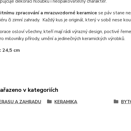
opůjčuje dekoraci hloubku i neopakovatelný charakter.
litnímu zpracování a mrazuvzdorné keramice
se páv stane ne
iéru či zimní zahrady.
Každý kus je originál, který v sobě nese kou
race osloví všechny, kteří mají rádi výrazný design, poctivé řem
o milovníky přírody, umění a jedinečných keramických výrobků.
: 24,5 cm
zařazeno v kategoriích
ERASU A ZAHRADU
KERAMIKA
BYT