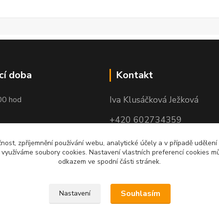
cí doba
Kontakt
Iva Klusáčková Ježková
00 hod
+420 602734359
(po-pá 10.00-17.00hod)
čnost, zpříjemnění používání webu, analytické účely a v případě udělení
y využíváme soubory cookies. Nastavení vlastních preferencí cookies mů
iva@ivadekor.cz
odkazem ve spodní části stránek.
Souhlasím
Nastavení