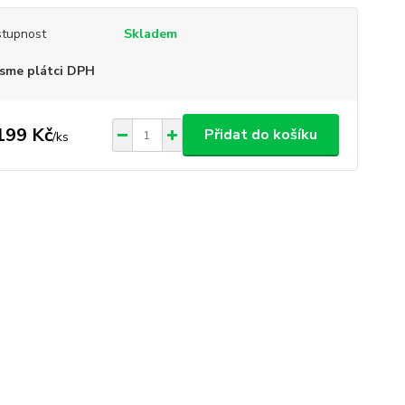
tupnost
Skladem
sme plátci DPH
199 Kč
Přidat do košíku
/
ks