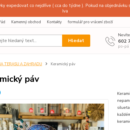
y expedovat co nejdříve ( cca do týdne ). Pokud na objednávku s
Iva
řád
Kamenný obchod
Kontakty
formulář pro vrácení zboží
Nevíte
Hledat
602 
po-pá
NA TERASU A ZAHRADU
Keramický páv
mický páv
Kerami
nepamě
siluet
každém
kerami