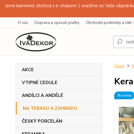
Jsme kamenný obchod s e-shopem :) snažíme se Vaše objednávk
O nás
Doprava a způsob platby
Obchodní podmínky a rekl. 
Úvod
AKCE
Kera
VTIPNÉ CEDULE
ANDÍLCI A ANDĚLÉ
Novinka
NA TERASU A ZAHRADU
ČESKÝ PORCELÁN