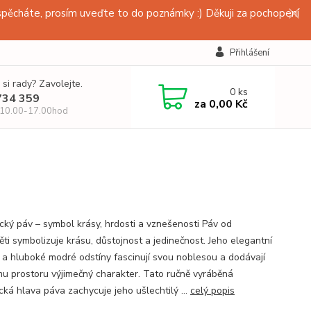
pěcháte, prosím uveďte to do poznámky :) Děkuji za pochopení
Přihlášení
 si rady? Zavolejte.
0
ks
734 359
za
0,00 Kč
 10.00-17.00hod
cký páv – symbol krásy, hrdosti a vznešenosti Páv od
ti symbolizuje krásu, důstojnost a jedinečnost. Jeho elegantní
a a hluboké modré odstíny fascinují svou noblesou a dodávají
u prostoru výjimečný charakter. Tato ručně vyráběná
cká hlava páva zachycuje jeho ušlechtilý ...
celý popis