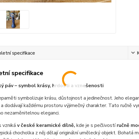
etní specifikace
tní specifikace
ý páv – symbol krásy, hrdosti a vznešenosti
paměti symbolizuje krásu, důstojnost a jedinečnost. Jeho elegant
a dodávají každému prostoru výjimečný charakter. Tato ručně vyr
eho nezaměnitelnou eleganci.
s vzniká
v české keramické dílně,
kde je s pečlivostí
ručně mo
ypická chocholka z něj dělají originální umělecký objekt. Bohatá 