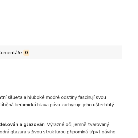
Komentáře
0
ní silueta a hluboké modré odstíny fascinují svou
áběná keramická hlava páva zachycuje jeho ušlechtilý
delován a glazován
. Výrazné oči, jemně tvarovaný
modrá glazura s živou strukturou připomíná třpyt pávího