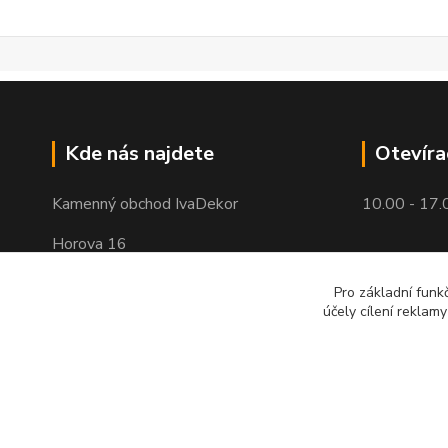
Kde nás najdete
Otevíra
Kamenný obchod IvaDekor
10.00 - 17.
Horova 16
Brno - Žabovřesky
Pro základní funk
účely cílení reklam