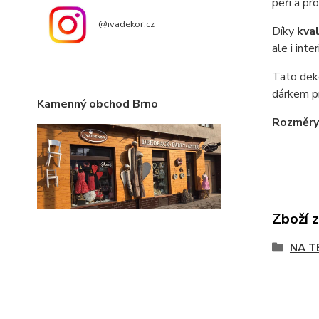
peří a pr
@ivadekor.cz
Díky
kva
ale i
i
nter
Tato deko
dárkem pr
Kamenný obchod Brno
Rozměry
Zboží 
NA T