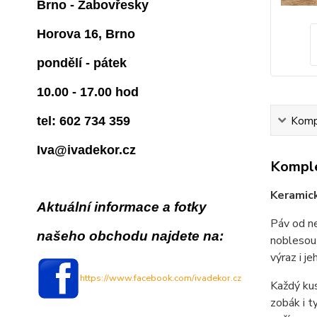
Brno - Žabovřesky
Horova 16, Brno
pondělí - pátek
10.00 - 17.00 hod
Kompl
tel: 602 734 359
Iva@ivadekor.cz
Komple
Keramick
Aktuální informace a fotky
Páv od ne
našeho obchodu najdete na:
noblesou 
výraz i j
https://www.facebook.com/ivadekor.cz
Každý ku
zobák i t