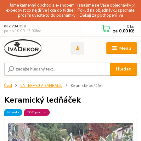
Jsme kamenný obchod s e-shopem :) snažíme se Vaše objednávky
expedovat co nejdříve ( cca do týdne ). Pokud na objednávku spěcháte,
prosím uveďte to do poznámky :) Děkuji za pochopení Iva
0
ks
602 734 359
za
0,00 Kč
po-pá 10.00-17.00hod
Menu
Hledat
Úvod
NA TERASU A ZAHRADU
Keramický ledňáček
Keramický ledňáček
Novinka
TOP produkt