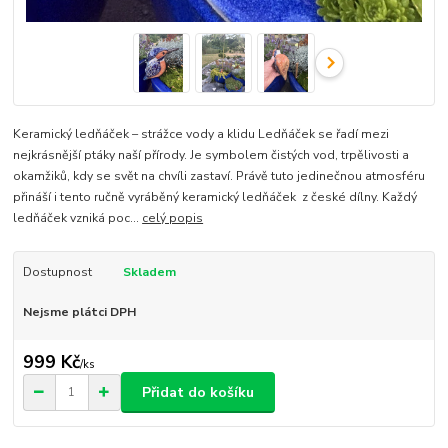
Keramický ledňáček – strážce vody a klidu Ledňáček se řadí mezi
nejkrásnější ptáky naší přírody. Je symbolem čistých vod, trpělivosti a
okamžiků, kdy se svět na chvíli zastaví. Právě tuto jedinečnou atmosféru
přináší i tento ručně vyráběný keramický ledňáček z české dílny. Každý
ledňáček vzniká poc...
celý popis
Dostupnost
Skladem
Nejsme plátci DPH
999 Kč
/
ks
Přidat do košíku