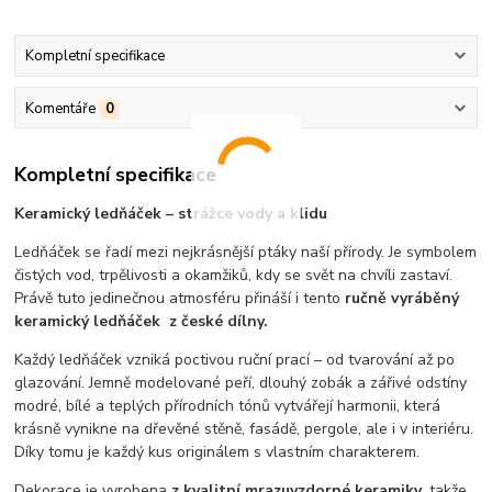
Kompletní specifikace
Komentáře
0
Kompletní specifikace
Keramický ledňáček – strážce vody a klidu
Ledňáček se řadí mezi nejkrásnější ptáky naší přírody. Je symbolem
čistých vod, trpělivosti a okamžiků, kdy se svět na chvíli zastaví.
Právě tuto jedinečnou atmosféru přináší i tento
ručně vyráběný
keramický ledňáček
z české dílny.
Každý ledňáček vzniká poctivou ruční prací – od tvarování až po
glazování. Jemně modelované peří, dlouhý zobák a zářivé odstíny
modré, bílé a teplých přírodních tónů vytvářejí harmonii, která
krásně vynikne na dřevěné stěně, fasádě, pergole, ale i v interiéru.
Díky tomu je každý kus originálem s vlastním charakterem.
Dekorace je vyrobena
z kvalitní mrazuvzdorné keramiky
, takže