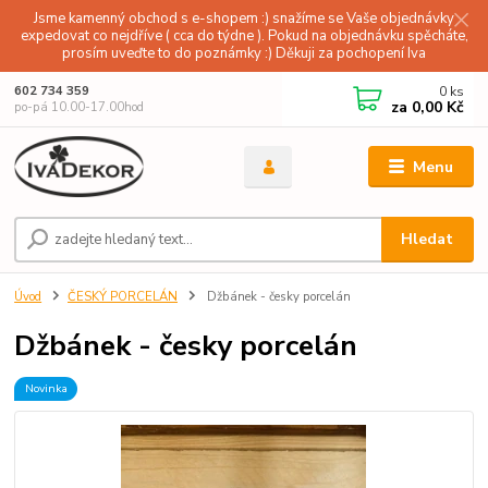
Jsme kamenný obchod s e-shopem :) snažíme se Vaše objednávky
expedovat co nejdříve ( cca do týdne ). Pokud na objednávku spěcháte,
prosím uveďte to do poznámky :) Děkuji za pochopení Iva
0
ks
602 734 359
za
0,00 Kč
po-pá 10.00-17.00hod
Menu
Hledat
Úvod
ČESKÝ PORCELÁN
Džbánek - česky porcelán
Džbánek - česky porcelán
Novinka