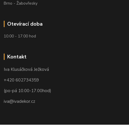
Brno - Žabovřesky
Otevírací doba
10.00 - 17.00 hod
Kontakt
Iva Klusáčková Ježková
+420 602734359
(po-pá 10.00-17.00hod)
iva@ivadekor.cz