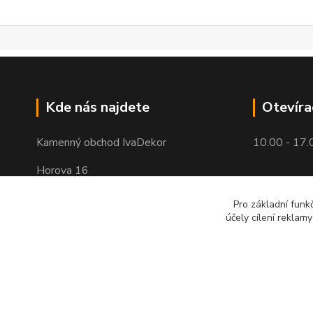
Kde nás najdete
Otevíra
Kamenný obchod IvaDekor
10.00 - 17.
Horova 16
Brno - Žabovřesky
Pro základní funk
účely cílení reklam