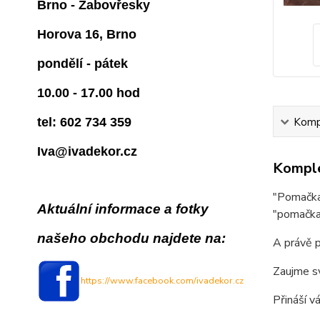
Brno - Žabovřesky
Horova 16, Brno
pondělí - pátek
10.00 - 17.00 hod
tel: 602 734 359
Kompl
Iva@ivadekor.cz
Komple
"Pomačkan
Aktuální informace a fotky
"pomačka
našeho obchodu najdete na:
A právě p
Zaujme sv
https://www.facebook.com/ivadekor.cz
Přináší v