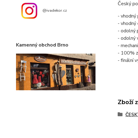
Český po
@ivadekor.cz
- vhodný 
- vhodný
- odolný
- odolný 
Kamenný obchod Brno
- mechani
- 100% z
- finální
Zboží 
ČESK