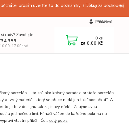
pěcháte, prosím uveďte to do poznámky :) Děkuji za pochopení
Přihlášení
 si rady? Zavolejte.
0
ks
734 359
za
0,00 Kč
 10.00-17.00hod
kaný porcelán" - to zní jako krásný paradox, protože porcelán
hký a tvrdý materiál, který se přece nedá jen tak "pomačkat". A
proto je to v designu tak zajímavý efekt ! Zaujme svou
ostí a jedinečnou linií. Přináší vášeň do každého pokrmu na
a vypráví vlastní příběh. Če...
celý popis