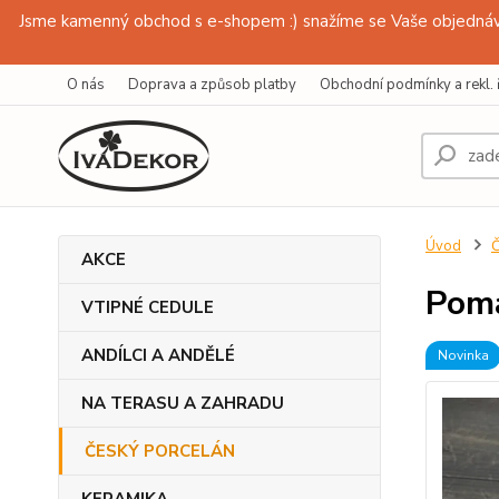
Jsme kamenný obchod s e-shopem :) snažíme se Vaše objednávk
O nás
Doprava a způsob platby
Obchodní podmínky a rekl. 
Úvod
AKCE
Poma
VTIPNÉ CEDULE
ANDÍLCI A ANDĚLÉ
Novinka
NA TERASU A ZAHRADU
ČESKÝ PORCELÁN