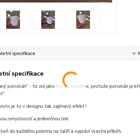
etní specifikace
tní specifikace
ý porcelán" - to zní jako krásný paradox, protože porcelán je kř
t".
roto je to v designu tak zajímavý efekt !
ou smyslností a jedinečnou linií.
ášeň do každého pokrmu na talíři a vypráví vlastní příběh.