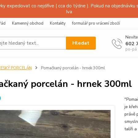
y expedovat co nejdříve ( cca do týdne ). Pokud na objednávku s
Iva
řád
Kamenný obchod
Kontakty
formulář pro vrácení zboží
Nevíte
Hledat
602 
po-pá
ČESKÝ PORCELÁN
Pomačkaný porcelán - hrnek 300ml
čkaný porcelán - hrnek 300ml
"Pomač
je kře
právě 
smysln
talíři 