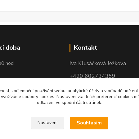
cí doba
Kontakt
Iva Klusáčková Ježková
00 hod
+420 602734359
(po-pá 10.00-17.00hod)
čnost, zpříjemnění používání webu, analytické účely a v případě udělení
y využíváme soubory cookies. Nastavení vlastních preferencí cookies mů
iva@ivadekor.cz
odkazem ve spodní části stránek.
Souhlasím
Nastavení