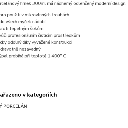
rcelánový hrnek 300ml má nádherný odlehčený moderní design.
pro použití v mikrovlnných troubách
 do všech myček nádobí
 proti tepelným šokům
vůči profesionálním čistícím prostředkům
cky odolný díky vyvážené konstrukci
dravotně nezávadný
 výpal probíhá při teplotě 1.400° C
zařazeno v kategoriích
Ý PORCELÁN