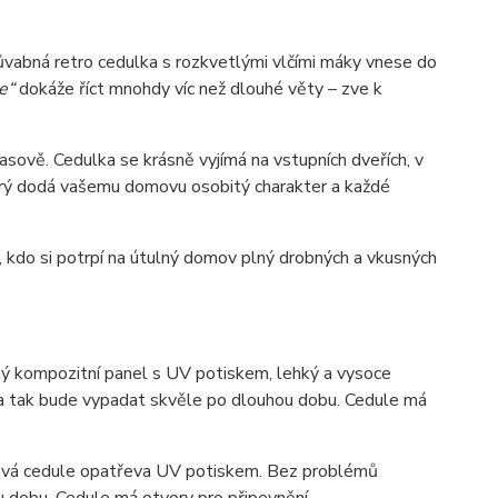
půvabná retro cedulka s rozkvetlými vlčími máky vnese do
e“
dokáže říct mnohdy víc než dlouhé věty – zve k
ově. Cedulka se krásně vyjímá na vstupních dveřích, v
který dodá vašemu domovu osobitý charakter a každé
 kdo si potrpí na útulný domov plný drobných a vkusných
 kompozitní panel s UV potiskem, lehký a vysoce
ka tak bude vypadat skvěle po dlouhou dobu. C
edule má
ová cedule opatřeva UV potiskem. Bez problémů
u dobu. Cedule má otvory pro připevnění.