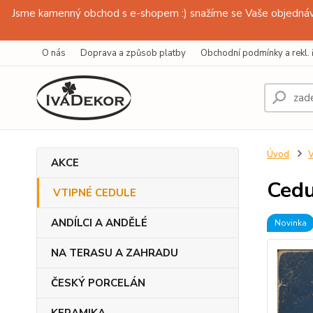
Jsme kamenný obchod s e-shopem :) snažíme se Vaše objednávk
O nás
Doprava a způsob platby
Obchodní podmínky a rekl. 
Úvod
AKCE
Cedu
VTIPNÉ CEDULE
ANDÍLCI A ANDĚLÉ
Novinka
NA TERASU A ZAHRADU
ČESKÝ PORCELÁN