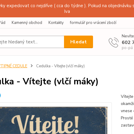
y expedovat co nejdříve ( cca do týdne ). Pokud na objednávku s
Iva
řád
Kamenný obchod
Kontakty
formulář pro vrácení zboží
Nevíte
Hledat
602 
po-pá
VTIPNÉ CEDULE
Cedulka - Vítejte (vlčí máky)
lka - Vítejte (vlčí máky)
Vítejte
okamži
vnese 
Prosté 
zastav