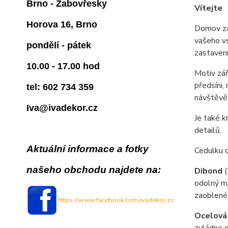
Brno - Žabovřesky
Vítejte
Horova 16, Brno
Domov zač
vašeho vs
pondělí - pátek
zastavení
10.00 - 17.00 hod
Motiv zář
předsíni,
tel: 602 734 359
návštěvě 
Iva@ivadekor.cz
Je také k
detailů.
Aktuální informace a fotky
Cedulku 
našeho obchodu najdete na:
Dibond
odolný ma
zaoblené
https://www.facebook.com/ivadekor.cz
Ocelová
zvládne d