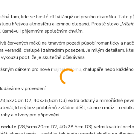
íná tam, kde se hosté cítí vítáni již od prvního okamžiku. Tato 
tupu hřejivou atmosféru a jemnou eleganci. Prosté slovo
„Vítejt
, úsměvu i příjemným společným chvílím.
ivě červených máků na tmavém pozadí působí romanticky a nadčas
 na verandě, chalupě i zahradním posezení. Je milým detailem, 
vykouzlí pocit, že je skutečně očekávána.
rásným dárkem pro nové majitele domu, chalupáře nebo každého,
dodáváme v provedení :
(28,5x20cm D2, 40x28,5cm D3) extra odolný a mimořádně pevný
teriál, který bez problémů zvládne déšť, slunce i mráz – cedul
 rohy a otvory pro připevnění.
 cedule
(28,5cmx20cm D2, 40x28,5cm D3) velmi kvalitní ocel
éšť, slunce i mráz – cedulka tak bude vypadat skvěle po dlouho