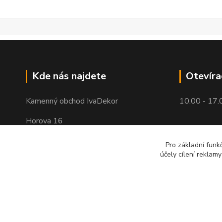
Kde nás najdete
Otevíra
Kamenný obchod IvaDekor
10.00 - 17.
Horova 16
Brno - Žabovřesky
Pro základní funk
účely cílení reklam