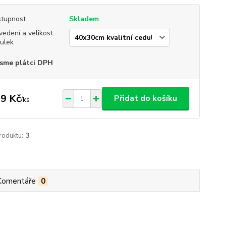
tupnost
Skladem
vedení a velikost
ulek
sme plátci DPH
9 Kč
Přidat do košíku
/
ks
roduktu:
3
Komentáře
0