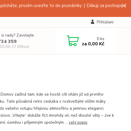
pěcháte, prosím uveďte to do poznámky :) Děkuji za pochopení
Přihlášení
 si rady? Zavolejte.
0
ks
734 359
za
0,00 Kč
 10.00-17.00hod
 Domov začíná tam, kde se hosté cítí vítáni již od prvního
ku. Tato půvabná retro cedulka s rozkvetlými vlčími máky
do vašeho vstupu hřejivou atmosféru a jemnou eleganci.
slovo „Vítejte“ dokáže říct mnohdy víc než dlouhé věty – zve k
ení, úsměvu i příjemným společným ...
celý popis