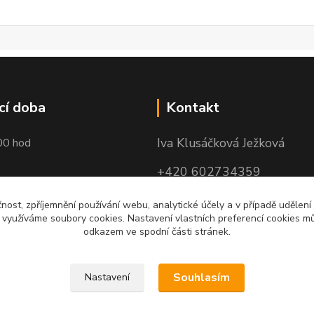
cí doba
Kontakt
Iva Klusáčková Ježková
00 hod
+420 602734359
(po-pá 10.00-17.00hod)
čnost, zpříjemnění používání webu, analytické účely a v případě udělení
y využíváme soubory cookies. Nastavení vlastních preferencí cookies mů
iva@ivadekor.cz
odkazem ve spodní části stránek.
Souhlasím
Nastavení