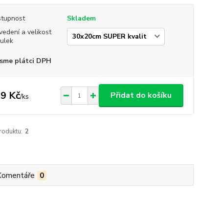
tupnost
Skladem
vedení a velikost
ulek
sme plátci DPH
9 Kč
Přidat do košíku
/
ks
roduktu:
2
Komentáře
0