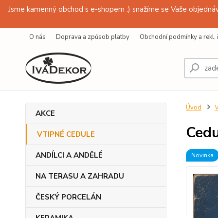
Jsme kamenný obchod s e-shopem :) snažíme se Vaše objednávk
O nás
Doprava a způsob platby
Obchodní podmínky a rekl. 
Úvod
AKCE
Cedu
VTIPNÉ CEDULE
ANDÍLCI A ANDĚLÉ
Novinka
NA TERASU A ZAHRADU
ČESKÝ PORCELÁN