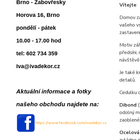
Brno - Žabovřesky
Vítejte
Horova 16, Brno
Domov zač
vašeho vs
pondělí - pátek
zastavení
10.00 - 17.00 hod
Motiv zář
předsíni,
tel: 602 734 359
návštěvě 
Iva@ivadekor.cz
Je také k
detailů.
Aktuální informace a fotky
Cedulku 
našeho obchodu najdete na:
Dibond
odolný ma
zaoblené
https://www.facebook.com/ivadekor.cz
Ocelová
zvládne d