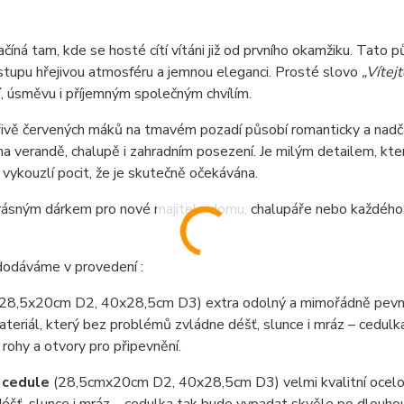
íná tam, kde se hosté cítí vítáni již od prvního okamžiku. Tato 
tupu hřejivou atmosféru a jemnou eleganci. Prosté slovo
„Vítejt
, úsměvu i příjemným společným chvílím.
ivě červených máků na tmavém pozadí působí romanticky a nadčas
 na verandě, chalupě i zahradním posezení. Je milým detailem, 
vykouzlí pocit, že je skutečně očekávána.
rásným dárkem pro nové majitele domu, chalupáře nebo každého,
dodáváme v provedení :
(28,5x20cm D2, 40x28,5cm D3) extra odolný a mimořádně pevný
teriál, který bez problémů zvládne déšť, slunce i mráz – cedul
 rohy a otvory pro připevnění.
 cedule
(28,5cmx20cm D2, 40x28,5cm D3) velmi kvalitní ocel
éšť, slunce i mráz – cedulka tak bude vypadat skvěle po dlouho