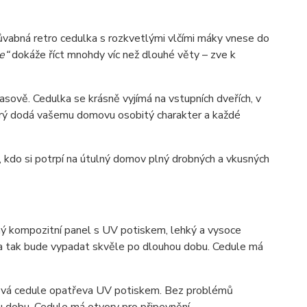
půvabná retro cedulka s rozkvetlými vlčími máky vnese do
e“
dokáže říct mnohdy víc než dlouhé věty – zve k
ově. Cedulka se krásně vyjímá na vstupních dveřích, v
který dodá vašemu domovu osobitý charakter a každé
 kdo si potrpí na útulný domov plný drobných a vkusných
 kompozitní panel s UV potiskem, lehký a vysoce
ka tak bude vypadat skvěle po dlouhou dobu. C
edule má
ová cedule opatřeva UV potiskem. Bez problémů
u dobu. Cedule má otvory pro připevnění.