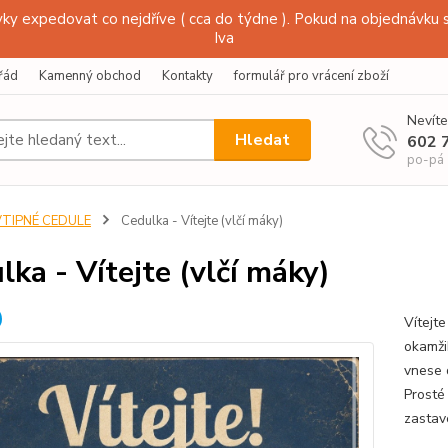
y expedovat co nejdříve ( cca do týdne ). Pokud na objednávku s
Iva
řád
Kamenný obchod
Kontakty
formulář pro vrácení zboží
Nevíte
Hledat
602 
po-pá
VTIPNÉ CEDULE
Cedulka - Vítejte (vlčí máky)
lka - Vítejte (vlčí máky)
Vítejte
okamži
vnese 
Prosté 
zastav