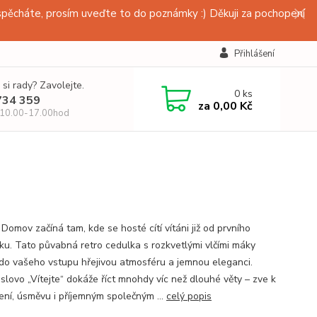
pěcháte, prosím uveďte to do poznámky :) Děkuji za pochopení
Přihlášení
 si rady? Zavolejte.
0
ks
734 359
za
0,00 Kč
 10.00-17.00hod
 Domov začíná tam, kde se hosté cítí vítáni již od prvního
ku. Tato půvabná retro cedulka s rozkvetlými vlčími máky
do vašeho vstupu hřejivou atmosféru a jemnou eleganci.
slovo „Vítejte“ dokáže říct mnohdy víc než dlouhé věty – zve k
ení, úsměvu i příjemným společným ...
celý popis