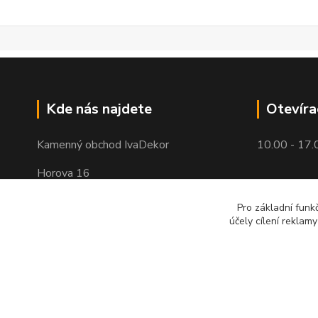
Kde nás najdete
Otevíra
Kamenný obchod IvaDekor
10.00 - 17.
Horova 16
Brno - Žabovřesky
Pro základní funk
účely cílení reklam