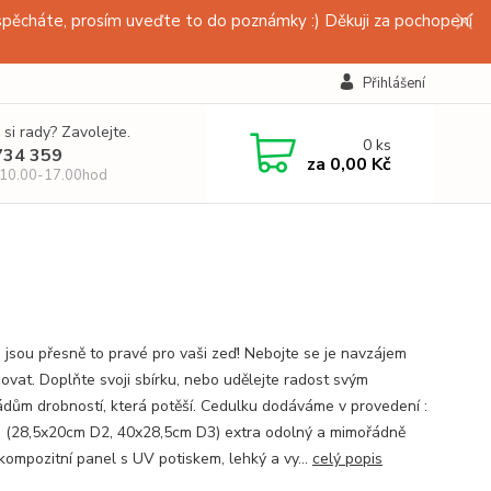
pěcháte, prosím uveďte to do poznámky :) Děkuji za pochopení
Přihlášení
 si rady? Zavolejte.
0
ks
734 359
za
0,00 Kč
 10.00-17.00hod
 jsou přesně to pravé pro vaši zeď! Nebojte se je navzájem
ovat. Doplňte svoji sbírku, nebo udělejte radost svým
dům drobností, která potěší. Cedulku dodáváme v provedení :
 (28,5x20cm D2, 40x28,5cm D3) extra odolný a mimořádně
kompozitní panel s UV potiskem, lehký a vy...
celý popis