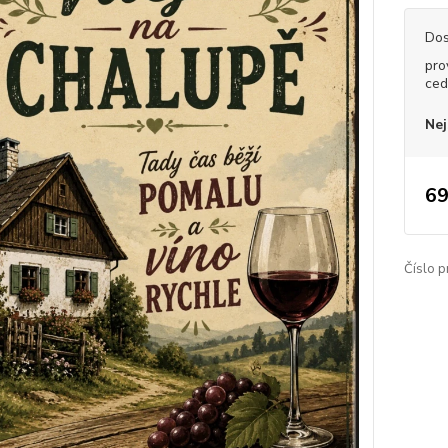
Dos
pro
ced
Nej
69
Číslo p