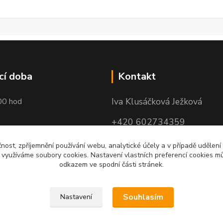
cí doba
Kontakt
Iva Klusáčková Ježková
00 hod
+420 602734359
(po-pá 10.00-17.00hod)
čnost, zpříjemnění používání webu, analytické účely a v případě udělení
y využíváme soubory cookies. Nastavení vlastních preferencí cookies mů
iva@ivadekor.cz
odkazem ve spodní části stránek.
Souhlasím
Nastavení