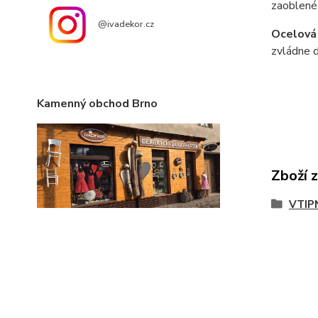
zaoblené
@ivadekor.cz
Ocelová
zvládne d
Kamenný obchod Brno
Zboží 
VTIP