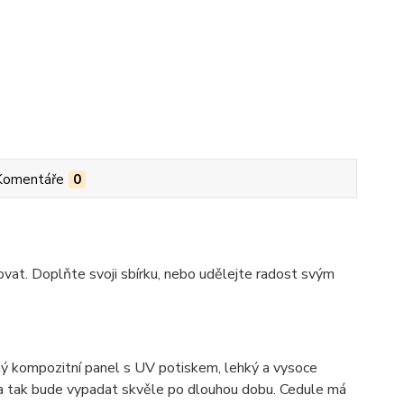
Komentáře
0
vat. Doplňte svoji sbírku, nebo udělejte radost svým
 kompozitní panel s UV potiskem, lehký a vysoce
ka tak bude vypadat skvěle po dlouhou dobu. C
edule má