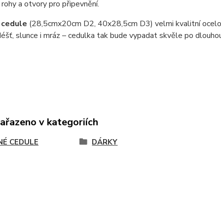
 rohy a otvory pro připevnění.
 cedule
(28,5cmx20cm D2, 40x28,5cm D3) velmi kvalitní ocel
éšť, slunce i mráz – cedulka tak bude vypadat skvěle po dlouho
zařazeno v kategoriích
NÉ CEDULE
DÁRKY