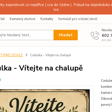
y expedovat co nejdříve ( cca do týdne ). Pokud na objednávku s
Iva
řád
Kamenný obchod
Kontakty
formulář pro vrácení zboží
Nevíte
Hledat
602 
po-pá
VTIPNÉ CEDULE
Cedulka - Vítejte na chalupě
lka - Vítejte na chalupě
Cedule
kombin
kamará
Dibond
pevný 