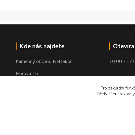
Kde nás najdete
Otevíra
Kamenný obchod IvaDekor
10.00 - 17.
Horova 16
Brno - Žabovřesky
Pro základní funk
účely cílení reklam