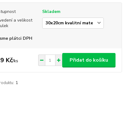
tupnost
Skladem
vedení a velikost
ulek
sme plátci DPH
9 Kč
Přidat do košíku
/
ks
roduktu:
1