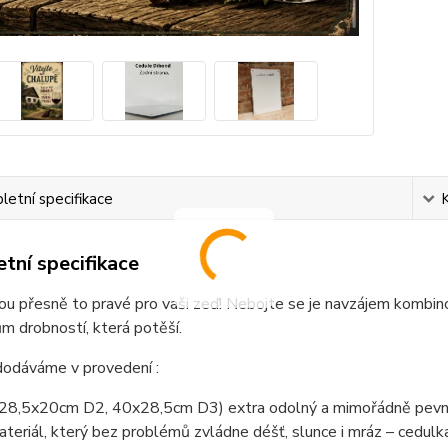
etní specifikace
tní specifikace
ou přesně to pravé pro vaši zeď! Nebojte se je navzájem kombino
 drobností, která potěší.
dodáváme v provedení :
(28,5x20cm D2, 40x28,5cm D3) extra odolný a mimořádně pevný
teriál, který bez problémů zvládne déšť, slunce i mráz – cedul