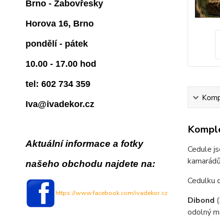
Brno - Žabovřesky
Horova 16, Brno
pondělí - pátek
10.00 - 17.00 hod
tel: 602 734 359
Kompl
Iva@ivadekor.cz
Komple
Aktuální informace a fotky
Cedule js
kamarádům
našeho obchodu najdete na:
Cedulku 
https://www.facebook.com/ivadekor.cz
Dibond
odolný ma