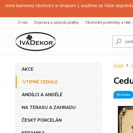
Jsme kamenný obchod s e-shopem :) snažíme se Vaše objednávk
O nás
Doprava a způsob platby
Obchodní podmínky a rekl. 
Úvod
AKCE
Cedu
VTIPNÉ CEDULE
ANDÍLCI A ANDĚLÉ
Novinka
NA TERASU A ZAHRADU
ČESKÝ PORCELÁN