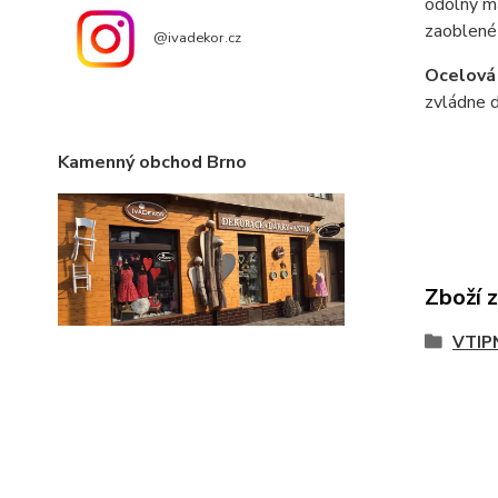
odolný ma
zaoblené
@ivadekor.cz
Ocelová
zvládne d
Kamenný obchod Brno
Zboží 
VTIP