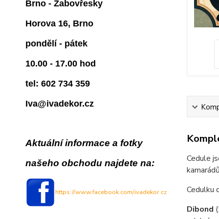
Brno - Žabovřesky
Horova 16, Brno
pondělí - pátek
10.00 - 17.00 hod
tel: 602 734 359
Iva@ivadekor.cz
Kompl
Komple
Aktuální informace a fotky
Cedule js
našeho obchodu najdete na:
kamarádům
Cedulku 
https://www.facebook.com/ivadekor.cz
Dibond