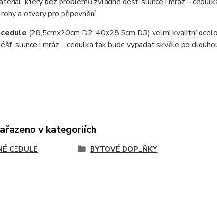
teriál, který bez problémů zvládne déšť, slunce i mráz – cedul
 rohy a otvory pro připevnění.
 cedule
(28,5cmx20cm D2, 40x28,5cm D3) velmi kvalitní ocel
éšť, slunce i mráz – cedulka tak bude vypadat skvěle po dlouho
zařazeno v kategoriích
NÉ CEDULE
BYTOVÉ DOPLŇKY