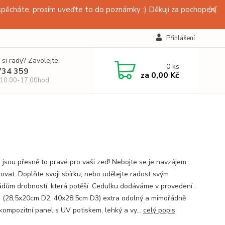
pěcháte, prosím uveďte to do poznámky :) Děkuji za pochopení
Přihlášení
 si rady? Zavolejte.
0
ks
734 359
za
0,00 Kč
 10.00-17.00hod
 jsou přesně to pravé pro vaši zeď! Nebojte se je navzájem
ovat. Doplňte svoji sbírku, nebo udělejte radost svým
dům drobností, která potěší. Cedulku dodáváme v provedení :
 (28,5x20cm D2, 40x28,5cm D3) extra odolný a mimořádně
kompozitní panel s UV potiskem, lehký a vy...
celý popis