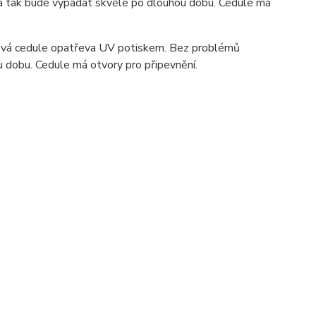
ka tak bude vypadat skvěle po dlouhou dobu. C
edule má
ová cedule opatřeva UV potiskem. Bez problémů
u dobu. Cedule má otvory pro připevnění.