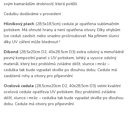
svým kamarádům drobností, která potěší.
Cedulku dodáváme v provedení :
Hliníkový plech
(28,5x18,5cm) cedule je opatřena sublimačním
potiskem. Má ohnuté hrany a není opatřena otvory. Díky ohybům
lze ceduli zavěsit, nebo snadno prošroubovat. Na přímem slunci
díky UV záření může blednout !
Dibond
(28,5x20cm D2, 40x28,5cm D3) extra odolný a mimořádně
pevný kompozitní panel s UV potiskem, lehký a vysoce odolný
materiál, který bez problémů zvládne déšť, slunce i mráz –
cedulka tak bude vypadat skvěle po dlouhou dobu. C
edule má
zaoblené rohy a otvory pro připevnění.
Ocelová cedule
(28,5cmx20cm D2, 40x28,5cm D3) velmi kvalitní
ocelová cedule opatřeva UV potiskem. Bez problémů zvládne
déšť, slunce i mráz – cedulka tak bude vypadat skvěle po dlouhou
dobu. Cedule má otvory pro připevnění.