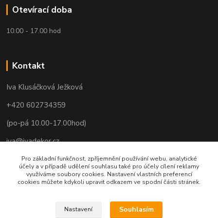
Otevírací doba
10.00 - 17.00 hod
Kontakt
Iva Klusáčková Ježková
+420 602734359
(po-pá 10.00-17.00hod)
iva@ivadekor.cz
Pro základní funkčnost, zpříjemnění používání webu, analytické
účely a v případě udělení souhlasu také pro účely cílení reklamy
využíváme soubory cookies. Nastavení vlastních preferencí
cookies můžete kdykoli upravit odkazem ve spodní části stránek.
Souhlasím
Nastavení