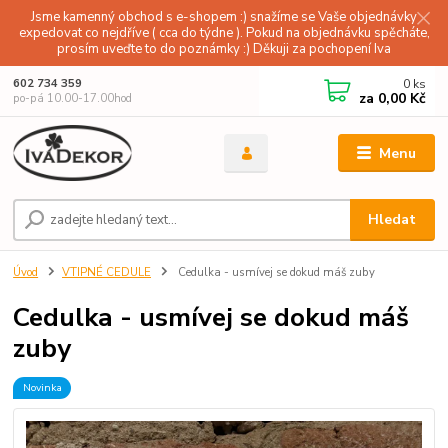
Jsme kamenný obchod s e-shopem :) snažíme se Vaše objednávky
expedovat co nejdříve ( cca do týdne ). Pokud na objednávku spěcháte,
prosím uveďte to do poznámky :) Děkuji za pochopení Iva
0
ks
602 734 359
za
0,00 Kč
po-pá 10.00-17.00hod
Menu
Hledat
Úvod
VTIPNÉ CEDULE
Cedulka - usmívej se dokud máš zuby
Cedulka - usmívej se dokud máš
zuby
Novinka