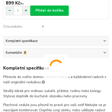
899 Kč
/
ks
Přidat do košíku
Číslo produktu:
4
Kompletní specifikace
Komentáře
0
Kompletní specifikace
Přineste do svého domova trochu humoru a každodenní radosti s
naší originální cedulkou.😄
Skvělý dárek pro ordinaci zubaře, přátele, rodinu nebo kolegy.
Stylový doplněk do kuchyně, obýváku nebo pracovny.
Plechové cedule jsou přesně to pravé pro vaši zeď! Nebojte se je
navzájem kombinovat. Doplňte svoji sbírku, nebo udělejte radost