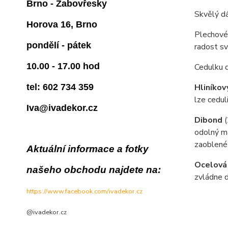
Brno - Žabovřesky
Skvělý dá
Horova 16, Brno
Plechové 
pondělí - pátek
radost s
10.00 - 17.00 hod
Cedulku 
tel: 602 734 359
Hliníkov
lze cedul
Iva@ivadekor.cz
Dibond
odolný ma
zaoblené
Aktuální informace a fotky
Ocelová
našeho obchodu najdete na:
zvládne d
https://www.facebook.com/ivadekor.cz
@ivadekor.cz