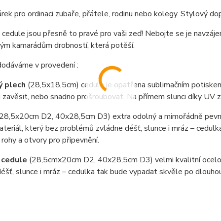
rek pro ordinaci zubaře, přátele, rodinu nebo kolegy. Stylový d
cedule jsou přesně to pravé pro vaši zeď! Nebojte se je navzáje
vým kamarádům drobností, která potěší.
dodáváme v provedení :
ý plech
(28,5x18,5cm) cedule je opatřena sublimačním potiskem
i zavěsit, nebo snadno prošroubovat. Na přímem slunci díky UV 
(28,5x20cm D2, 40x28,5cm D3) extra odolný a mimořádně pevný
teriál, který bez problémů zvládne déšť, slunce i mráz – cedul
 rohy a otvory pro připevnění.
 cedule
(28,5cmx20cm D2, 40x28,5cm D3) velmi kvalitní ocel
éšť, slunce i mráz – cedulka tak bude vypadat skvěle po dlouho