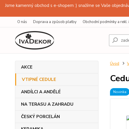
Jsme kamenný obchod s e-shopem :) snažíme se Vaše objednávk
O nás
Doprava a způsob platby
Obchodní podmínky a rekl. 
Úvod
AKCE
Cedu
VTIPNÉ CEDULE
ANDÍLCI A ANDĚLÉ
Novinka
NA TERASU A ZAHRADU
ČESKÝ PORCELÁN