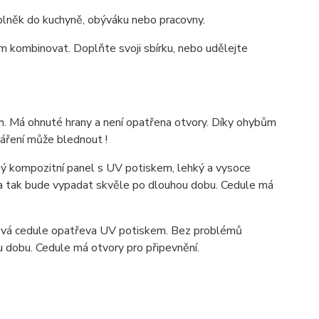
oplněk do kuchyně, obýváku nebo pracovny.
m kombinovat. Doplňte svoji sbírku, nebo udělejte
. Má ohnuté hrany a není opatřena otvory. Díky ohybům
záření může blednout !
 kompozitní panel s UV potiskem, lehký a vysoce
ka tak bude vypadat skvěle po dlouhou dobu. C
edule má
ová cedule opatřeva UV potiskem. Bez problémů
u dobu. Cedule má otvory pro připevnění.