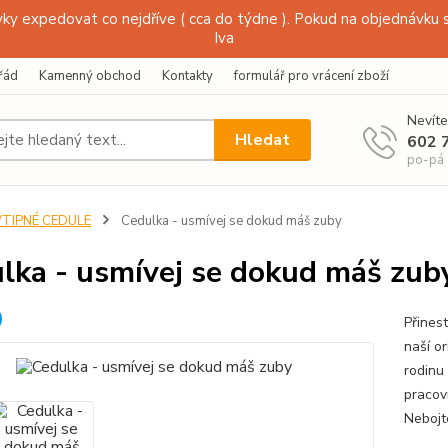
y expedovat co nejdříve ( cca do týdne ). Pokud na objednávku s
Iva
řád
Kamenný obchod
Kontakty
formulář pro vrácení zboží
Nevíte
Hledat
602 
po-pá
VTIPNÉ CEDULE
Cedulka - usmívej se dokud máš zuby
lka - usmívej se dokud máš zub
Přines
naší or
rodinu
pracov
Nebojt