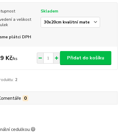
tupnost
Skladem
vedení a velikost
ulek
sme plátci DPH
9 Kč
Přidat do košíku
/
ks
roduktu:
2
Komentáře
0
nální cedulkou.😄