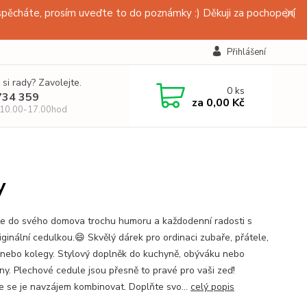
pěcháte, prosím uveďte to do poznámky :) Děkuji za pochopení
Přihlášení
 si rady? Zavolejte.
0
ks
734 359
za
0,00 Kč
 10.00-17.00hod
y
te do svého domova trochu humoru a každodenní radosti s
iginální cedulkou.😄 Skvělý dárek pro ordinaci zubaře, přátele,
 nebo kolegy. Stylový doplněk do kuchyně, obýváku nebo
ny. Plechové cedule jsou přesně to pravé pro vaši zeď!
e se je navzájem kombinovat. Doplňte svo...
celý popis