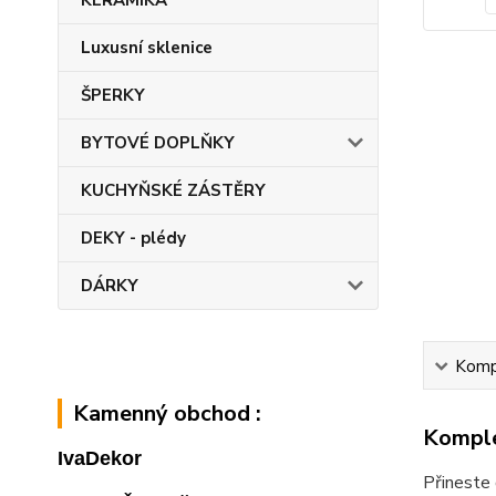
KERAMIKA
Luxusní sklenice
ŠPERKY
BYTOVÉ DOPLŇKY
KUCHYŇSKÉ ZÁSTĚRY
DEKY - plédy
DÁRKY
Kompl
Kamenný obchod :
Komple
IvaDekor
Přineste 