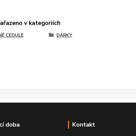
zařazeno v kategoriích
NÉ CEDULE
DÁRKY
cí doba
Kontakt