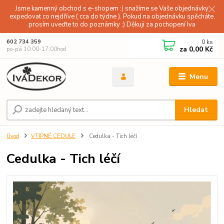
Jsme kamenný obchod s e-shopem :) snažíme se Vaše objednávky
expedovat co nejdříve ( cca do týdne ). Pokud na objednávku spěcháte,
prosím uveďte to do poznámky :) Děkuji za pochopení Iva
0
ks
602 734 359
za
0,00 Kč
po-pá 10.00-17.00hod
Menu
Hledat
Úvod
VTIPNÉ CEDULE
Cedulka - Tich léčí
Cedulka - Tich léčí