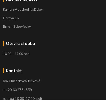
Kamenný obchod IvaDekor
Horova 16
Brno - Žabovřesky
Otevírací doba
10.00 - 17.00 hod
Kontakt
Iva Klusáčková Ježková
+420 602734359
(po-pá 10.00-17.00hod)