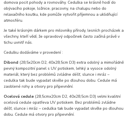
domova pocit pohody a rovnováhy. Cedulka se krásně hodí do
obývacího pokoje, ložnice, pracovny, na chalupu nebo do
relaxačního koutku, kde pomůže vytvořit příjemnou a uklidňující
atmosféru.
Je také krásným dárkem pro milovníky přírody, lesních procházek a
všechny, kteří vědí, že opravdový odpočinek často začíná právě v
tichu uvnitř nás.
Cedulku dodáváme v provedení :
Dibond
(28,5x20cm D2, 40x28,5cm D3) extra odolný a mimořádně
pevný kompozitní panel s UV potiskem, lehký a vysoce odolný
materiál, který bez problémů zvládne déšť, slunce i mráz –
cedulka tak bude vypadat skvěle po dlouhou dobu. C
edule má
zaoblené rohy a otvory pro připevnění.
Ocelová cedule
(28,5cmx20cm D2, 40x28,5cm D3) velmi kvalitní
ocelová cedule opatřeva UV potiskem. Bez problémů zvládne
déšť, slunce i mráz – cedulka tak bude vypadat skvěle po dlouhou
dobu. Cedule má otvory pro připevnění.