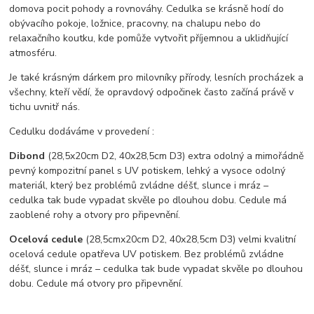
domova pocit pohody a rovnováhy. Cedulka se krásně hodí do
obývacího pokoje, ložnice, pracovny, na chalupu nebo do
relaxačního koutku, kde pomůže vytvořit příjemnou a uklidňující
atmosféru.
Je také krásným dárkem pro milovníky přírody, lesních procházek a
všechny, kteří vědí, že opravdový odpočinek často začíná právě v
tichu uvnitř nás.
Cedulku dodáváme v provedení :
Dibond
(28,5x20cm D2, 40x28,5cm D3) extra odolný a mimořádně
pevný kompozitní panel s UV potiskem, lehký a vysoce odolný
materiál, který bez problémů zvládne déšť, slunce i mráz –
cedulka tak bude vypadat skvěle po dlouhou dobu. C
edule má
zaoblené rohy a otvory pro připevnění.
Ocelová cedule
(28,5cmx20cm D2, 40x28,5cm D3) velmi kvalitní
ocelová cedule opatřeva UV potiskem. Bez problémů zvládne
déšť, slunce i mráz – cedulka tak bude vypadat skvěle po dlouhou
dobu. Cedule má otvory pro připevnění.