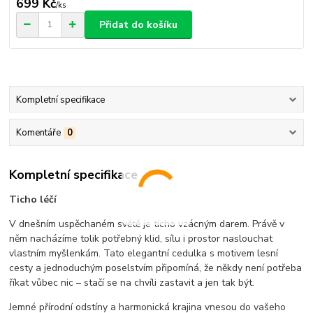
699 Kč
/
ks
Přidat do košíku
Kompletní specifikace
Komentáře
0
Kompletní specifikace
Ticho léčí
V dnešním uspěchaném světě je ticho vzácným darem. Právě v
něm nacházíme tolik potřebný klid, sílu i prostor naslouchat
vlastním myšlenkám. Tato elegantní cedulka s motivem lesní
cesty a jednoduchým poselstvím připomíná, že někdy není potřeba
říkat vůbec nic – stačí se na chvíli zastavit a jen tak být.
Jemné přírodní odstíny a harmonická krajina vnesou do vašeho