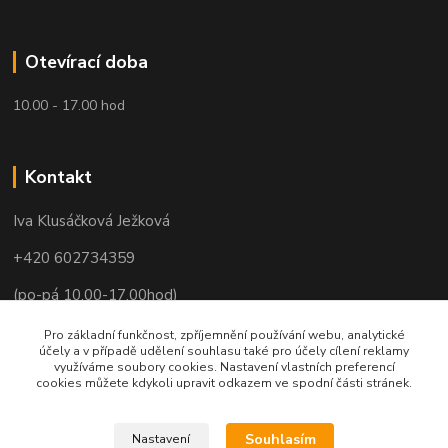
Otevírací doba
10.00 - 17.00 hod
Kontakt
Iva Klusáčková Ježková
+420 602734359
(po-pá 10.00-17.00hod)
iva@ivadekor.cz
Pro základní funkčnost, zpříjemnění používání webu, analytické
účely a v případě udělení souhlasu také pro účely cílení reklamy
využíváme soubory cookies. Nastavení vlastních preferencí
cookies můžete kdykoli upravit odkazem ve spodní části stránek.
Souhlasím
Nastavení