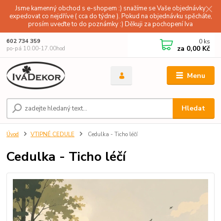
Jsme kamenný obchod s e-shopem :) snažíme se Vaše objednávky
expedovat co nejdříve ( cca do týdne ). Pokud na objednávku spěcháte,
prosím uveďte to do poznámky :) Děkuji za pochopení Iva
0
ks
602 734 359
za
0,00 Kč
po-pá 10.00-17.00hod
Menu
Hledat
Úvod
VTIPNÉ CEDULE
Cedulka - Ticho léčí
Cedulka - Ticho léčí