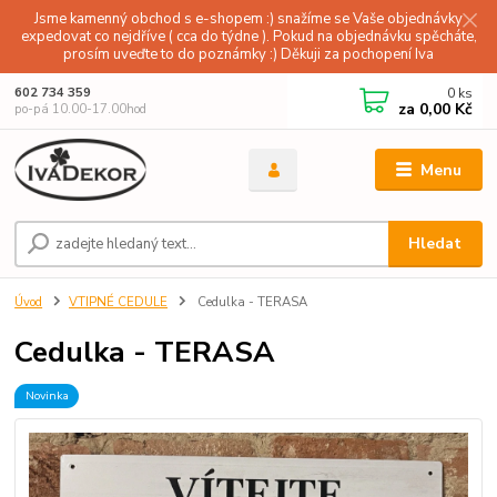
Jsme kamenný obchod s e-shopem :) snažíme se Vaše objednávky
expedovat co nejdříve ( cca do týdne ). Pokud na objednávku spěcháte,
prosím uveďte to do poznámky :) Děkuji za pochopení Iva
0
ks
602 734 359
za
0,00 Kč
po-pá 10.00-17.00hod
Menu
Hledat
Úvod
VTIPNÉ CEDULE
Cedulka - TERASA
Cedulka - TERASA
Novinka