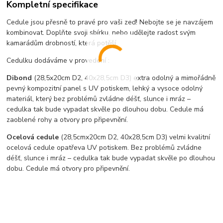
Kompletní specifikace
Cedule jsou přesně to pravé pro vaši zeď! Nebojte se je navzájem
kombinovat. Doplňte svoji sbírku, nebo udělejte radost svým
kamarádům drobností, která potěší.
Cedulku dodáváme v provedení :
Dibond
(28,5x20cm D2, 40x28,5cm D3) extra odolný a mimořádně
pevný kompozitní panel s UV potiskem, lehký a vysoce odolný
materiál, který bez problémů zvládne déšť, slunce i mráz –
cedulka tak bude vypadat skvěle po dlouhou dobu. C
edule má
zaoblené rohy a otvory pro připevnění.
Ocelová cedule
(28,5cmx20cm D2, 40x28,5cm D3) velmi kvalitní
ocelová cedule opatřeva UV potiskem. Bez problémů zvládne
déšť, slunce i mráz – cedulka tak bude vypadat skvěle po dlouhou
dobu. Cedule má otvory pro připevnění.