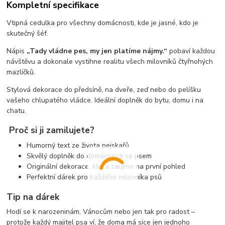
Kompletní specifikace
Vtipná cedulka pro všechny domácnosti, kde je jasné, kdo je
skutečný šéf.
Nápis
„Tady vládne pes, my jen platíme nájmy.“
pobaví každou
návštěvu a dokonale vystihne realitu všech milovníků čtyřnohých
mazlíčků.
Stylová dekorace do předsíně, na dveře, zeď nebo do pelíšku
vašeho chlupatého vládce. Ideální doplněk do bytu, domu i na
chatu.
Proč si ji zamilujete?
Humorný text ze života pejskařů
Skvělý doplněk do domácnosti se psem
Originální dekorace, která zaujme na první pohled
Perfektní dárek pro každého milovníka psů
Tip na dárek
Hodí se k narozeninám, Vánocům nebo jen tak pro radost –
protože každý majitel psa ví, že doma má sice jen jednoho