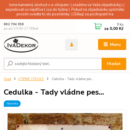
Jsme kamenný obchod s e-shopem :) snažíme se Vaše objednávky
expedovat co nejdříve ( cca do týdne ). Pokud na objednávku spěcháte,
prosím uveďte to do poznámky :) Děkuji za pochopení Iva
0
ks
602 734 359
za
0,00 Kč
po-pá 10.00-17.00hod
Menu
Hledat
Úvod
VTIPNÉ CEDULE
Cedulka - Tady vládne pes...
Cedulka - Tady vládne pes...
Novinka