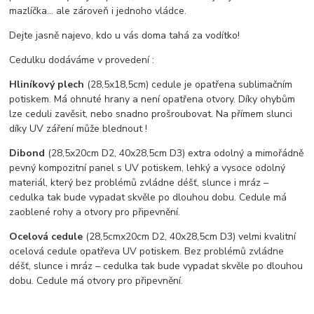
mazlíčka… ale zároveň i jednoho vládce.
Dejte jasně najevo, kdo u vás doma tahá za vodítko!
Cedulku dodáváme v provedení :
Hliníkový plech
(28,5x18,5cm) cedule je opatřena sublimačním
potiskem. Má ohnuté hrany a není opatřena otvory. Díky ohybům
lze ceduli zavěsit, nebo snadno prošroubovat. Na přímem slunci
díky UV záření může blednout !
Dibond
(28,5x20cm D2, 40x28,5cm D3) extra odolný a mimořádně
pevný kompozitní panel s UV potiskem, lehký a vysoce odolný
materiál, který bez problémů zvládne déšť, slunce i mráz –
cedulka tak bude vypadat skvěle po dlouhou dobu. C
edule má
zaoblené rohy a otvory pro připevnění.
Ocelová cedule
(28,5cmx20cm D2, 40x28,5cm D3) velmi kvalitní
ocelová cedule opatřeva UV potiskem. Bez problémů zvládne
déšť, slunce i mráz – cedulka tak bude vypadat skvěle po dlouhou
dobu. Cedule má otvory pro připevnění.