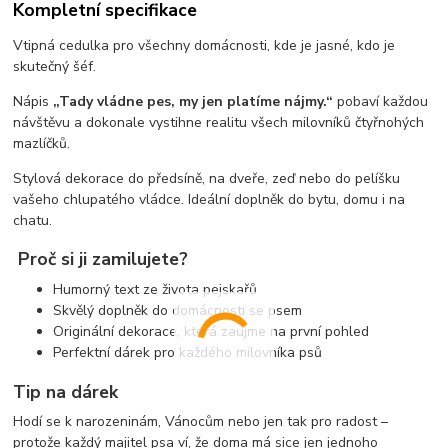
Kompletní specifikace
Vtipná cedulka pro všechny domácnosti, kde je jasné, kdo je
skutečný šéf.
Nápis
„Tady vládne pes, my jen platíme nájmy.“
pobaví každou
návštěvu a dokonale vystihne realitu všech milovníků čtyřnohých
mazlíčků.
Stylová dekorace do předsíně, na dveře, zeď nebo do pelíšku
vašeho chlupatého vládce. Ideální doplněk do bytu, domu i na
chatu.
Proč si ji zamilujete?
Humorný text ze života pejskařů
Skvělý doplněk do domácnosti se psem
Originální dekorace, která zaujme na první pohled
Perfektní dárek pro každého milovníka psů
Tip na dárek
Hodí se k narozeninám, Vánocům nebo jen tak pro radost –
protože každý majitel psa ví, že doma má sice jen jednoho