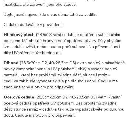
mazlíčka… ale zároveň i jednoho vládce.
Dejte jasně najevo, kdo u vás doma tahá za vodítko!
Cedulku dodáváme v provedení :
Hliníkový plech
(28,5x18,5cm) cedule je opatřena sublimačním
potiskem. Má ohnuté hrany a není opatřena otvory. Díky ohybům
lze ceduli zavěsit, nebo snadno prošroubovat. Na přímem slunci
díky UV záření může blednout !
Dibond
(28,5x20cm D2, 40x28,5cm D3) extra odolný a mimořádně
pevný kompozitní panel s UV potiskem, lehký a vysoce odolný
materiál, který bez problémů zvládne déšť, slunce i mráz –
cedulka tak bude vypadat skvěle po dlouhou dobu. C
edule má
zaoblené rohy a otvory pro připevnění.
Ocelová cedule
(28,5cmx20cm D2, 40x28,5cm D3) velmi kvalitní
ocelová cedule opatřeva UV potiskem. Bez problémů zvládne
déšť, slunce i mráz – cedulka tak bude vypadat skvěle po dlouhou
dobu. Cedule má otvory pro připevnění.