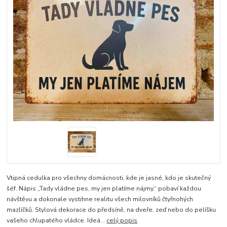
Vtipná cedulka pro všechny domácnosti, kde je jasné, kdo je skutečný
šéf. Nápis „Tady vládne pes, my jen platíme nájmy.“ pobaví každou
návštěvu a dokonale vystihne realitu všech milovníků čtyřnohých
mazlíčků. Stylová dekorace do předsíně, na dveře, zeď nebo do pelíšku
vašeho chlupatého vládce. Ideá...
celý popis