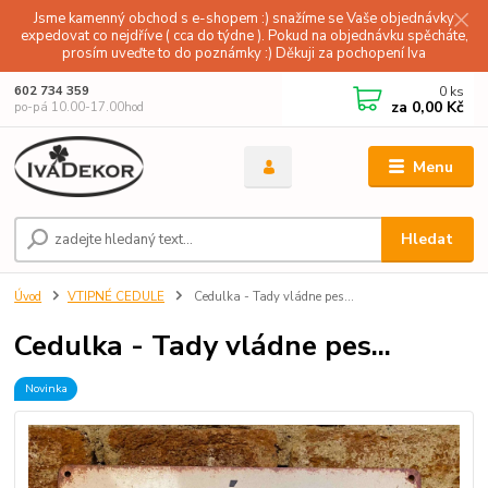
Jsme kamenný obchod s e-shopem :) snažíme se Vaše objednávky
expedovat co nejdříve ( cca do týdne ). Pokud na objednávku spěcháte,
prosím uveďte to do poznámky :) Děkuji za pochopení Iva
0
ks
602 734 359
za
0,00 Kč
po-pá 10.00-17.00hod
Menu
Hledat
Úvod
VTIPNÉ CEDULE
Cedulka - Tady vládne pes...
Cedulka - Tady vládne pes...
Novinka