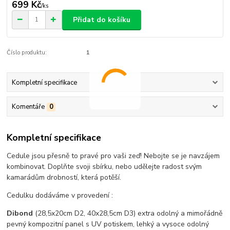
699 Kč
/
ks
Přidat do košíku
Číslo produktu:
1
Kompletní specifikace
Komentáře
0
Kompletní specifikace
Cedule jsou přesně to pravé pro vaši zeď! Nebojte se je navzájem
kombinovat. Doplňte svoji sbírku, nebo udělejte radost svým
kamarádům drobností, která potěší.
Cedulku dodáváme v provedení :
Dibond
(28,5x20cm D2, 40x28,5cm D3) extra odolný a mimořádně
pevný kompozitní panel s UV potiskem, lehký a vysoce odolný