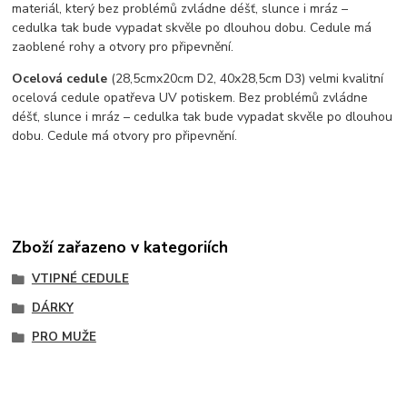
materiál, který bez problémů zvládne déšť, slunce i mráz –
cedulka tak bude vypadat skvěle po dlouhou dobu. C
edule má
zaoblené rohy a otvory pro připevnění.
Ocelová cedule
(28,5cmx20cm D2, 40x28,5cm D3) velmi kvalitní
ocelová cedule opatřeva UV potiskem. Bez problémů zvládne
déšť, slunce i mráz – cedulka tak bude vypadat skvěle po dlouhou
dobu. Cedule má otvory pro připevnění.
Zboží zařazeno v kategoriích
VTIPNÉ CEDULE
DÁRKY
PRO MUŽE