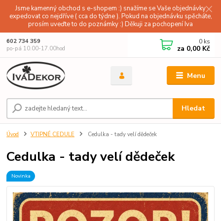
Jsme kamenný obchod s e-shopem :) snažíme se Vaše objednávky
expedovat co nejdříve ( cca do týdne ). Pokud na objednávku spěcháte,
prosím uveďte to do poznámky :) Děkuji za pochopení Iva
0
ks
602 734 359
za
0,00 Kč
po-pá 10.00-17.00hod
Menu
Hledat
Úvod
VTIPNÉ CEDULE
Cedulka - tady velí dědeček
Cedulka - tady velí dědeček
Novinka