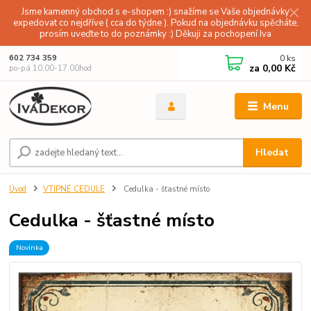
Jsme kamenný obchod s e-shopem :) snažíme se Vaše objednávky
expedovat co nejdříve ( cca do týdne ). Pokud na objednávku spěcháte,
prosím uveďte to do poznámky :) Děkuji za pochopení Iva
0
ks
602 734 359
za
0,00 Kč
po-pá 10.00-17.00hod
Menu
Hledat
Úvod
VTIPNÉ CEDULE
Cedulka - šťastné místo
Cedulka - šťastné místo
Novinka