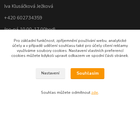
Iva Klusáčková Ježková
+420 602734359
(po-pá 10.00-17.00hod)
iva@ivadekor.cz
Pro základní funkčnost, zpříjemnění používání webu, analytické
účely a v případě udělení souhlasu také pro účely cílení reklamy
využíváme soubory cookies. Nastavení vlastních preferencí
cookies můžete kdykoli upravit odkazem ve spodní části stránek.
Souhlasím
Nastavení
Souhlas můžete odmítnout
zde
.
Vytvořeno na
Eshop-rychle.cz