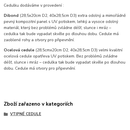
Cedulku dodáváme v provedení :
Dibond
(28,5x20cm D2, 40x28,5cm D3) extra odolný a mimořádně
pevný kompozitní panel s UV potiskem, lehký a vysoce odolný
materiál, který bez problémů zvládne déšť, slunce i mráz –
cedulka tak bude vypadat skvěle po dlouhou dobu. C
edule má
zaoblené rohy a otvory pro připevnění.
Ocelová cedule
(28,5cmx20cm D2, 40x28,5cm D3) velmi kvalitní
ocelová cedule opatřeva UV potiskem. Bez problémů zvládne
déšť, slunce i mráz – cedulka tak bude vypadat skvěle po dlouhou
dobu. Cedule má otvory pro připevnění.
Zboží zařazeno v kategoriích
VTIPNÉ CEDULE