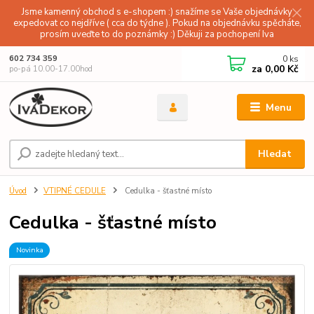
Jsme kamenný obchod s e-shopem :) snažíme se Vaše objednávky
expedovat co nejdříve ( cca do týdne ). Pokud na objednávku spěcháte,
prosím uveďte to do poznámky :) Děkuji za pochopení Iva
0
ks
602 734 359
za
0,00 Kč
po-pá 10.00-17.00hod
Menu
Hledat
Úvod
VTIPNÉ CEDULE
Cedulka - šťastné místo
Cedulka - šťastné místo
Novinka