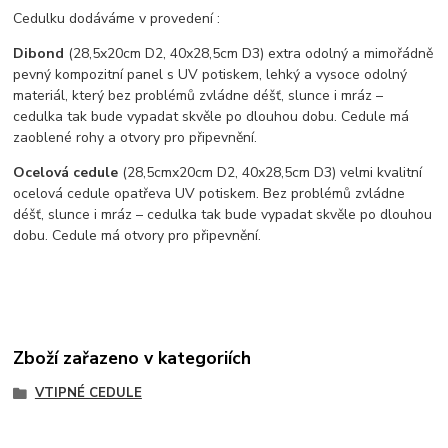
Cedulku dodáváme v provedení :
Dibond
(28,5x20cm D2, 40x28,5cm D3) extra odolný a mimořádně
pevný kompozitní panel s UV potiskem, lehký a vysoce odolný
materiál, který bez problémů zvládne déšť, slunce i mráz –
cedulka tak bude vypadat skvěle po dlouhou dobu. C
edule má
zaoblené rohy a otvory pro připevnění.
Ocelová cedule
(28,5cmx20cm D2, 40x28,5cm D3) velmi kvalitní
ocelová cedule opatřeva UV potiskem. Bez problémů zvládne
déšť, slunce i mráz – cedulka tak bude vypadat skvěle po dlouhou
dobu. Cedule má otvory pro připevnění.
Zboží zařazeno v kategoriích
VTIPNÉ CEDULE