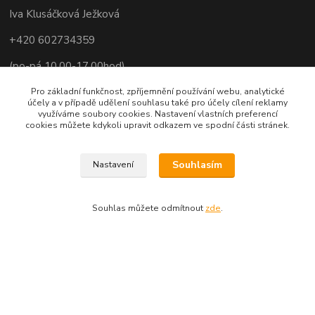
Iva Klusáčková Ježková
+420 602734359
(po-pá 10.00-17.00hod)
iva@ivadekor.cz
Pro základní funkčnost, zpříjemnění používání webu, analytické
účely a v případě udělení souhlasu také pro účely cílení reklamy
využíváme soubory cookies. Nastavení vlastních preferencí
cookies můžete kdykoli upravit odkazem ve spodní části stránek.
Souhlasím
Nastavení
Souhlas můžete odmítnout
zde
.
Vytvořeno na
Eshop-rychle.cz