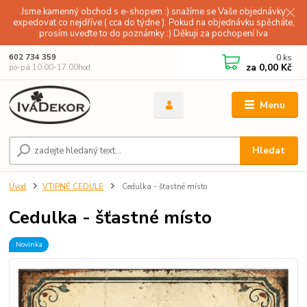
Jsme kamenný obchod s e-shopem :) snažíme se Vaše objednávky
expedovat co nejdříve ( cca do týdne ). Pokud na objednávku spěcháte,
prosím uveďte to do poznámky :) Děkuji za pochopení Iva
0
ks
602 734 359
za
0,00 Kč
po-pá 10.00-17.00hod
Menu
Hledat
Úvod
VTIPNÉ CEDULE
Cedulka - šťastné místo
Cedulka - šťastné místo
Novinka