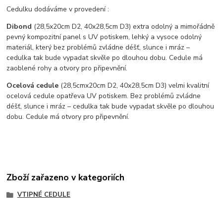
Cedulku dodáváme v provedení :
Dibond
(28,5x20cm D2, 40x28,5cm D3) extra odolný a mimořádně
pevný kompozitní panel s UV potiskem, lehký a vysoce odolný
materiál, který bez problémů zvládne déšť, slunce i mráz –
cedulka tak bude vypadat skvěle po dlouhou dobu. C
edule má
zaoblené rohy a otvory pro připevnění.
Ocelová cedule
(28,5cmx20cm D2, 40x28,5cm D3) velmi kvalitní
ocelová cedule opatřeva UV potiskem. Bez problémů zvládne
déšť, slunce i mráz – cedulka tak bude vypadat skvěle po dlouhou
dobu. Cedule má otvory pro připevnění.
Zboží zařazeno v kategoriích
VTIPNÉ CEDULE