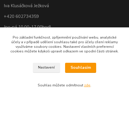
Iva Klusáčková Ježková
+420 602734359
(po-pá 10.00-17.00hod)
iva@ivadekor.cz
Pro základní funkčnost, zpříjemnění používání webu, analytické
účely a v případě udělení souhlasu také pro účely cílení reklamy
využíváme soubory cookies. Nastavení vlastních preferencí
cookies můžete kdykoli upravit odkazem ve spodní části stránek.
Souhlasím
Nastavení
Souhlas můžete odmítnout
zde
.
Vytvořeno na
Eshop-rychle.cz