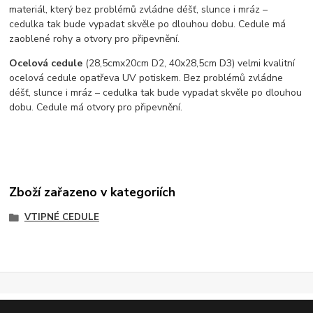
materiál, který bez problémů zvládne déšť, slunce i mráz –
cedulka tak bude vypadat skvěle po dlouhou dobu. C
edule má
zaoblené rohy a otvory pro připevnění.
Ocelová cedule
(28,5cmx20cm D2, 40x28,5cm D3) velmi kvalitní
ocelová cedule opatřeva UV potiskem. Bez problémů zvládne
déšť, slunce i mráz – cedulka tak bude vypadat skvěle po dlouhou
dobu. Cedule má otvory pro připevnění.
Zboží zařazeno v kategoriích
VTIPNÉ CEDULE