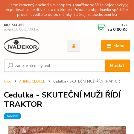
Jsme kamenný obchod s e-shopem :) snažíme se Vaše objednávky
expedovat co nejdříve ( cca do týdne ). Pokud na objednávku spěcháte,
prosím uveďte to do poznámky :) Děkuji za pochopení Iva
0
ks
602 734 359
za
0,00 Kč
po-pá 10.00-17.00hod
Menu
Hledat
Úvod
VTIPNÉ CEDULE
Cedulka - SKUTEČNÍ MUŽI ŘÍDÍ TRAKTOR
Cedulka - SKUTEČNÍ MUŽI ŘÍDÍ
TRAKTOR
Novinka