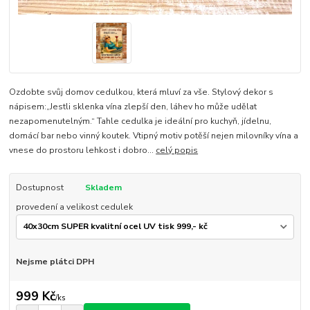
Ozdobte svůj domov cedulkou, která mluví za vše. Stylový dekor s
nápisem:„Jestli sklenka vína zlepší den, láhev ho může udělat
nezapomenutelným.“ Tahle cedulka je ideální pro kuchyň, jídelnu,
domácí bar nebo vinný koutek. Vtipný motiv potěší nejen milovníky vína a
vnese do prostoru lehkost i dobro...
celý popis
Dostupnost
Skladem
provedení a velikost cedulek
Nejsme plátci DPH
999 Kč
/
ks