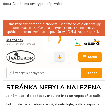
dobu. Cedule má otvory pro připevnění.
Jsme kamenný obchod s e-shopem :) snažíme se Vaše objednávky
expedovat co nejdříve ( cca do týdne ). Pokud na objednávku
spěcháte, prosím uveďte to do poznámky :) Děkuji za pochopení Iva
0
ks
602 734 359
za
0,00 Kč
po-pá 10.00-17.00hod
Menu
Hledat
STRÁNKA NEBYLA NALEZENA
Je nám líto, ale požadovanou stránku se nepodařilo najít.
Pokud jste zadali adresu ručně, zkontrolujte, jestli je zapsána