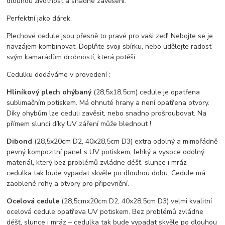
dlouhou životnost a snadné zavěšení.
Perfektní jako dárek.
Plechové cedule jsou přesně to pravé pro vaši zeď! Nebojte se je
navzájem kombinovat. Doplňte svoji sbírku, nebo udělejte radost
svým kamarádům drobností, která potěší.
Cedulku dodáváme v provedení :
Hliníkový plech ohýbaný
(28,5x18,5cm) cedule je opatřena
sublimačním potiskem. Má ohnuté hrany a není opatřena otvory.
Díky ohybům lze ceduli zavěsit, nebo snadno prošroubovat. Na
přímem slunci díky UV záření může blednout !
Dibond
(28,5x20cm D2, 40x28,5cm D3) extra odolný a mimořádně
pevný kompozitní panel s UV potiskem, lehký a vysoce odolný
materiál, který bez problémů zvládne déšť, slunce i mráz –
cedulka tak bude vypadat skvěle po dlouhou dobu. C
edule má
zaoblené rohy a otvory pro připevnění.
Ocelová cedule
(28,5cmx20cm D2, 40x28,5cm D3) velmi kvalitní
ocelová cedule opatřeva UV potiskem. Bez problémů zvládne
déšť, slunce i mráz – cedulka tak bude vypadat skvěle po dlouhou