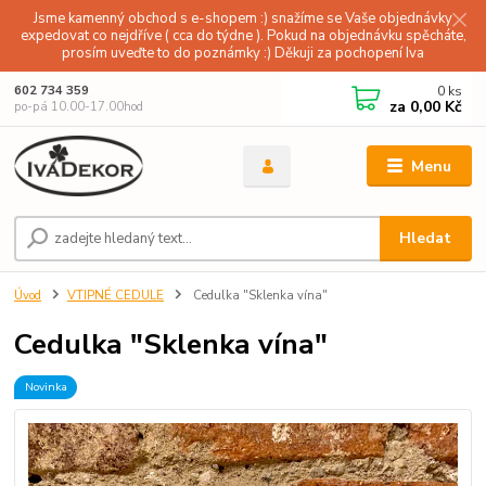
Jsme kamenný obchod s e-shopem :) snažíme se Vaše objednávky
expedovat co nejdříve ( cca do týdne ). Pokud na objednávku spěcháte,
prosím uveďte to do poznámky :) Děkuji za pochopení Iva
0
ks
602 734 359
za
0,00 Kč
po-pá 10.00-17.00hod
Menu
Hledat
Úvod
VTIPNÉ CEDULE
Cedulka "Sklenka vína"
Cedulka "Sklenka vína"
Novinka