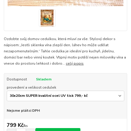
Ozdobte svůj domov cedulkou, která mluví za vše. Stylový dekor s
nápisem:„Jestli sklenka vína zlepší den, láhev ho může udělat
nezapomenutelným.“ Tahle cedulka je ideální pro kuchyň, jídelnu,
domácí bar nebo vinný koutek. Vtipný motiv potěší nejen milovníky vína a
vnese do prostoru lehkost i dobro...
celý popis
Dostupnost
Skladem
provedení a velikost cedulek
Nejsme plátci DPH
799 Kč
/
ks