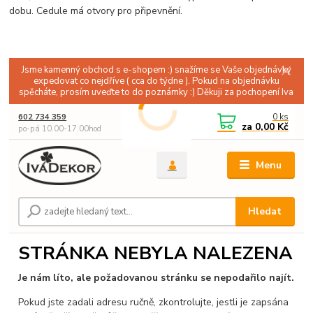
dobu. Cedule má otvory pro připevnění.
Jsme kamenný obchod s e-shopem :) snažíme se Vaše objednávky
expedovat co nejdříve ( cca do týdne ). Pokud na objednávku
spěcháte, prosím uveďte to do poznámky :) Děkuji za pochopení Iva
0
ks
602 734 359
za
0,00 Kč
po-pá 10.00-17.00hod
Menu
Hledat
STRÁNKA NEBYLA NALEZENA
Je nám líto, ale požadovanou stránku se nepodařilo najít.
Pokud jste zadali adresu ručně, zkontrolujte, jestli je zapsána