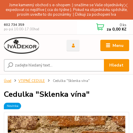
Jsme kamenný obchod s e-shopem :) snažíme se Vaše objednávky
expedovat co nejdříve ( cca do týdne ). Pokud na objednávku spěcháte,
prosím uveďte to do poznámky :) Děkuji za pochopení Iva
0
ks
602 734 359
za
0,00 Kč
po-pá 10.00-17.00hod
Menu
Hledat
Úvod
VTIPNÉ CEDULE
Cedulka "Sklenka vína"
Cedulka "Sklenka vína"
Novinka