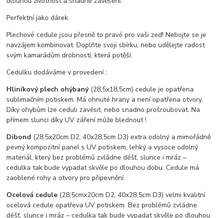
dlouhou životnost a snadné zavěšení.
Perfektní jako dárek.
Plechové cedule jsou přesně to pravé pro vaši zeď! Nebojte se je
navzájem kombinovat. Doplňte svoji sbírku, nebo udělejte radost
svým kamarádům drobností, která potěší.
Cedulku dodáváme v provedení :
Hliníkový plech ohýbaný
(28,5x18,5cm) cedule je opatřena
sublimačním potiskem. Má ohnuté hrany a není opatřena otvory.
Díky ohybům lze ceduli zavěsit, nebo snadno prošroubovat. Na
přímem slunci díky UV záření může blednout !
Dibond
(28,5x20cm D2, 40x28,5cm D3) extra odolný a mimořádně
pevný kompozitní panel s UV potiskem, lehký a vysoce odolný
materiál, který bez problémů zvládne déšť, slunce i mráz –
cedulka tak bude vypadat skvěle po dlouhou dobu. C
edule má
zaoblené rohy a otvory pro připevnění.
Ocelová cedule
(28,5cmx20cm D2, 40x28,5cm D3) velmi kvalitní
ocelová cedule opatřeva UV potiskem. Bez problémů zvládne
déšť, slunce i mráz – cedulka tak bude vypadat skvěle po dlouhou