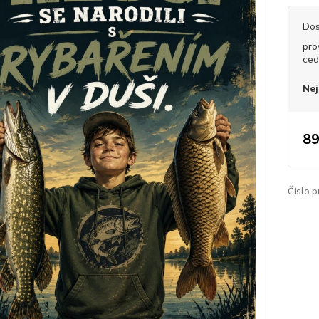
Dos
pro
ced
Nej
89
Číslo p