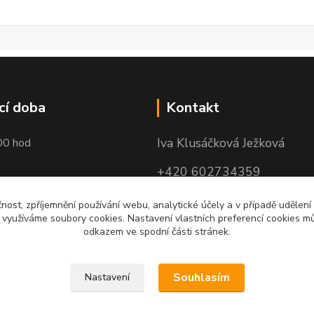
cí doba
Kontakt
Iva Klusáčková Ježková
00 hod
+420 602734359
(po-pá 10.00-17.00hod)
čnost, zpříjemnění používání webu, analytické účely a v případě udělení
y využíváme soubory cookies. Nastavení vlastních preferencí cookies mů
iva@ivadekor.cz
odkazem ve spodní části stránek.
Souhlasím
Nastavení