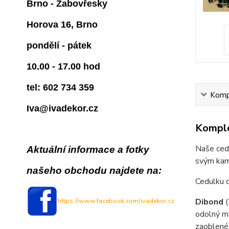
Brno - Žabovřesky
Horova 16, Brno
pondělí - pátek
10.00 - 17.00 hod
tel: 602 734 359
Kompl
Iva@ivadekor.cz
Komple
Naše cedu
Aktuální informace a fotky
svým kam
našeho obchodu najdete na:
Cedulku 
https://www.facebook.com/ivadekor.cz
Dibond
odolný ma
zaoblené