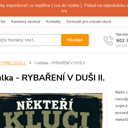
y expedovat co nejdříve ( cca do týdne ). Pokud na objednávku s
Iva
řád
Kamenný obchod
Kontakty
formulář pro vrácení zboží
Nevíte
Hledat
602 
po-pá
VTIPNÉ CEDULE
Cedulka - RYBAŘENÍ V DUŠI II.
lka - RYBAŘENÍ V DUŠI II.
Naše c
navzáj
svým k
proved
mimořá