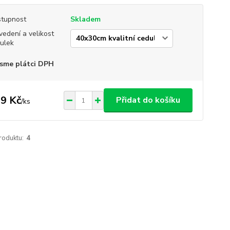
tupnost
Skladem
vedení a velikost
ulek
sme plátci DPH
9 Kč
Přidat do košíku
/
ks
roduktu:
4