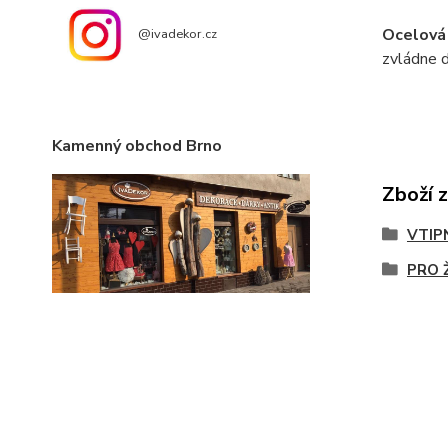
Ocelová
@ivadekor.cz
zvládne d
Kamenný obchod Brno
Zboží 
VTIP
PRO 