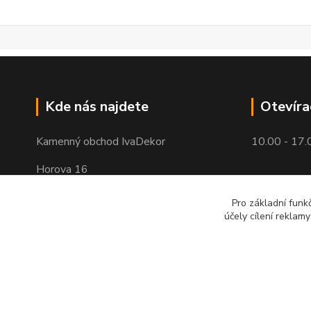
Kde nás najdete
Otevíra
Kamenný obchod IvaDekor
10.00 - 17.
Horova 16
Brno - Žabovřesky
Pro základní funk
účely cílení reklam