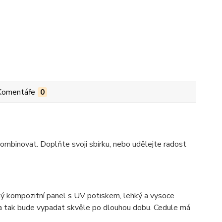
Komentáře
0
ombinovat. Doplňte svoji sbírku, nebo udělejte radost
 kompozitní panel s UV potiskem, lehký a vysoce
ka tak bude vypadat skvěle po dlouhou dobu. C
edule má