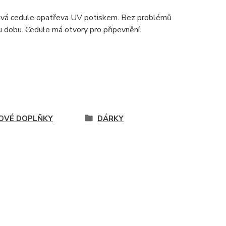
ová cedule opatřeva UV potiskem. Bez problémů
u dobu. Cedule má otvory pro připevnění.
OVÉ DOPLŇKY
DÁRKY