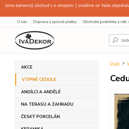
Jsme kamenný obchod s e-shopem :) snažíme se Vaše objednávk
O nás
Doprava a způsob platby
Obchodní podmínky a rekl. 
Úvod
AKCE
Cedu
VTIPNÉ CEDULE
ANDÍLCI A ANDĚLÉ
NA TERASU A ZAHRADU
ČESKÝ PORCELÁN