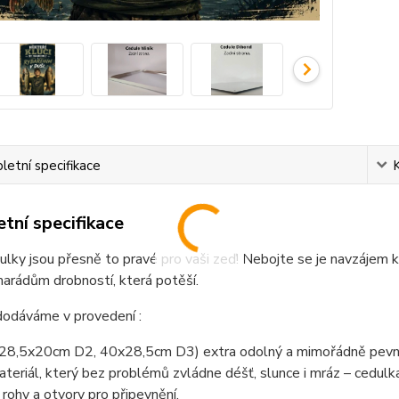
etní specifikace
tní specifikace
lky jsou přesně to pravé pro vaši zeď! Nebojte se je navzájem k
arádům drobností, která potěší.
dodáváme v provedení :
(28,5x20cm D2, 40x28,5cm D3) extra odolný a mimořádně pevný
teriál, který bez problémů zvládne déšť, slunce i mráz – cedul
 rohy a otvory pro připevnění.