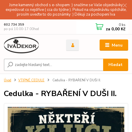
Jsme kamenný obchod s e-shopem :) snažíme se Vaše objednávky
expedovat co nejdříve ( cca do týdne ). Pokud na objednávku spěcháte,
prosím uveďte to do poznámky :) Děkuji za pochopení Iva
0
ks
602 734 359
za
0,00 Kč
po-pá 10.00-17.00hod
Menu
Hledat
Úvod
VTIPNÉ CEDULE
Cedulka - RYBAŘENÍ V DUŠI II.
Cedulka - RYBAŘENÍ V DUŠI II.