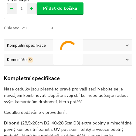
/
ks
Přidat do košíku
Číslo produktu:
3
Kompletní specifikace
Komentáře
0
Kompletní specifikace
Naše cedulky jsou přesně to pravé pro vaši zeď! Nebojte se je
navzájem kombinovat. Doplňte svoji sbírku, nebo udělejte radost
svým kamarádům drobností, která potěší.
Cedulku dodáváme v provedení :
Dibond
(28,5x20cm D2, 40x28,5cm D3) extra odolný a mimořádně
pevný kompozitní panel s UV potiskem, lehký a vysoce odolný
materiál, který bez problémů zvládne déšť, slunce i mráz –