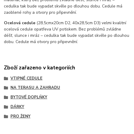
cedulka tak bude vypadat skvěle po dlouhou dobu. C
edule má
zaoblené rohy a otvory pro připevnění.
Ocelová cedule
(28,5cmx20cm D2, 40x28,5cm D3) velmi kvalitní
ocelová cedule opatřeva UV potiskem. Bez problémů zvládne
déšť, slunce i mráz – cedulka tak bude vypadat skvěle po dlouhou
dobu. Cedule má otvory pro připevnění.
Zboží zařazeno v kategoriích
VTIPNÉ CEDULE
NA TERASU A ZAHRADU
BYTOVÉ DOPLŇKY
DÁRKY
PRO ŽENY