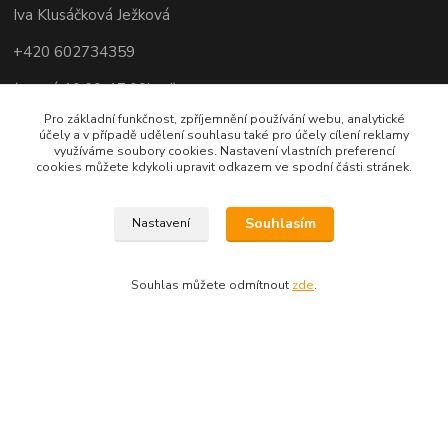
Iva Klusáčková Ježková
+420 602734359
(po-pá 10.00-17.00hod)
Pro základní funkčnost, zpříjemnění používání webu, analytické
iva@ivadekor.cz
účely a v případě udělení souhlasu také pro účely cílení reklamy
využíváme soubory cookies. Nastavení vlastních preferencí
cookies můžete kdykoli upravit odkazem ve spodní části stránek.
Souhlasím
Nastavení
Souhlas můžete odmítnout
zde
.
Vytvořeno na
Eshop-rychle.cz