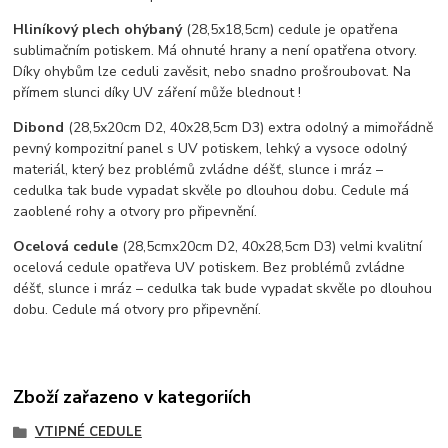
Hliníkový plech ohýbaný
(28,5x18,5cm) cedule je opatřena
sublimačním potiskem. Má ohnuté hrany a není opatřena otvory.
Díky ohybům lze ceduli zavěsit, nebo snadno prošroubovat. Na
přímem slunci díky UV záření může blednout !
Dibond
(28,5x20cm D2, 40x28,5cm D3) extra odolný a mimořádně
pevný kompozitní panel s UV potiskem, lehký a vysoce odolný
materiál, který bez problémů zvládne déšť, slunce i mráz –
cedulka tak bude vypadat skvěle po dlouhou dobu. C
edule má
zaoblené rohy a otvory pro připevnění.
Ocelová cedule
(28,5cmx20cm D2, 40x28,5cm D3) velmi kvalitní
ocelová cedule opatřeva UV potiskem. Bez problémů zvládne
déšť, slunce i mráz – cedulka tak bude vypadat skvěle po dlouhou
dobu. Cedule má otvory pro připevnění.
Zboží zařazeno v kategoriích
VTIPNÉ CEDULE