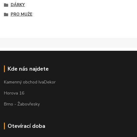
DÁRKY
PRO MUŽE
Kde nás najdete
Kamenný obchod IvaDekor
Horova 16
Brno - Žabovřesky
Otevírací doba