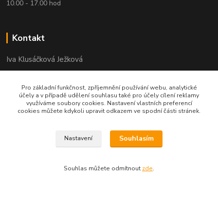
10.00 - 17.00 hod
Kontakt
Iva Klusáčková Ježková
+420 602734359
Pro základní funkčnost, zpříjemnění používání webu, analytické
(po-pá 10.00-17.00hod)
účely a v případě udělení souhlasu také pro účely cílení reklamy
využíváme soubory cookies. Nastavení vlastních preferencí
cookies můžete kdykoli upravit odkazem ve spodní části stránek.
iva@ivadekor.cz
Souhlasím
Nastavení
Souhlas můžete odmítnout
zde
.