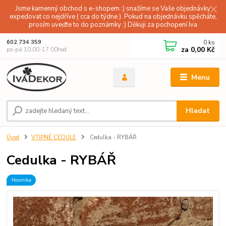
Jsme kamenný obchod s e-shopem :) snažíme se Vaše objednávky
expedovat co nejdříve ( cca do týdne ). Pokud na objednávku spěcháte,
prosím uveďte to do poznámky :) Děkuji za pochopení Iva
0
ks
602 734 359
za
0,00 Kč
po-pá 10.00-17.00hod
Menu
Hledat
Úvod
VTIPNÉ CEDULE
Cedulka - RYBÁŘ
Cedulka - RYBÁŘ
Novinka