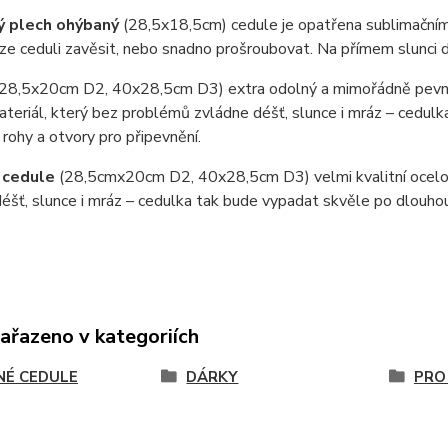
ý plech ohýbaný
(28,5x18,5cm) cedule je opatřena sublimačním
e ceduli zavěsit, nebo snadno prošroubovat. Na přímem slunci 
(28,5x20cm D2, 40x28,5cm D3) extra odolný a mimořádně pevný
teriál, který bez problémů zvládne déšť, slunce i mráz – cedul
 rohy a otvory pro připevnění.
 cedule
(28,5cmx20cm D2, 40x28,5cm D3) velmi kvalitní ocel
éšť, slunce i mráz – cedulka tak bude vypadat skvěle po dlouho
zařazeno v kategoriích
NÉ CEDULE
DÁRKY
PRO