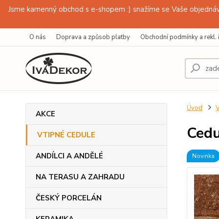
Jsme kamenný obchod s e-shopem :) snažíme se Vaše objednávk
O nás
Doprava a způsob platby
Obchodní podmínky a rekl. 
Úvod
AKCE
Cedu
VTIPNÉ CEDULE
ANDÍLCI A ANDĚLÉ
Novinka
NA TERASU A ZAHRADU
ČESKÝ PORCELÁN