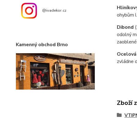
Hliníkov
@ivadekor.cz
ohybům lz
Dibond
odolný ma
zaoblené
Kamenný obchod Brno
Ocelová
zvládne d
Zboží 
VTIP