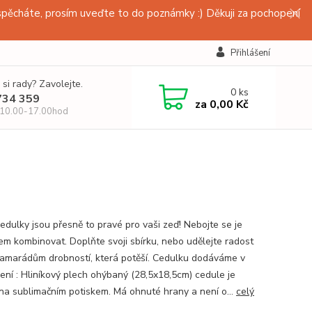
pěcháte, prosím uveďte to do poznámky :) Děkuji za pochopení
Přihlášení
 si rady? Zavolejte.
0
ks
734 359
za
0,00 Kč
 10.00-17.00hod
edulky jsou přesně to pravé pro vaši zeď! Nebojte se je
em kombinovat. Doplňte svoji sbírku, nebo udělejte radost
amarádům drobností, která potěší. Cedulku dodáváme v
ení : Hliníkový plech ohýbaný (28,5x18,5cm) cedule je
na sublimačním potiskem. Má ohnuté hrany a není o...
celý