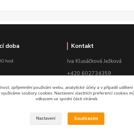
cí doba
Kontakt
Iva Klusáčková Ježková
00 hod
+420 602734359
(po-pá 10.00-17.00hod)
čnost, zpříjemnění používání webu, analytické účely a v případě udělení
y využíváme soubory cookies. Nastavení vlastních preferencí cookies mů
iva@ivadekor.cz
odkazem ve spodní části stránek.
Souhlasím
Nastavení