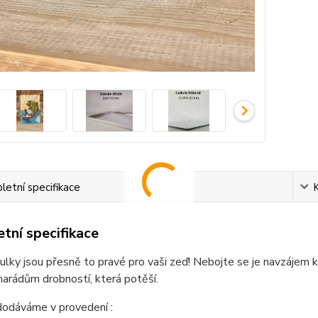
etní specifikace
tní specifikace
lky jsou přesně to pravé pro vaši zeď! Nebojte se je navzájem k
arádům drobností, která potěší.
dodáváme v provedení :