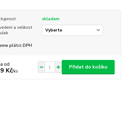
tupnost
skladem
vedení a velikost
ulek
sme plátci DPH
na od
Přidat do košíku
9 Kč
/
ks