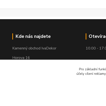
Kde nás najdete
Otevíra
Kamenný obchod IvaDekor
10.00 - 17.
Horova 16
Brno - Žabovřesky
Pro základní funk
účely cílení reklam