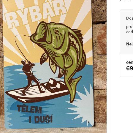
Dos
pro
ced
Nej
ce
69