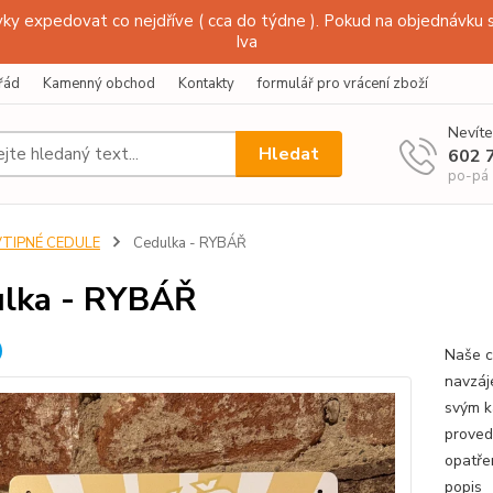
y expedovat co nejdříve ( cca do týdne ). Pokud na objednávku s
Iva
řád
Kamenný obchod
Kontakty
formulář pro vrácení zboží
Nevíte
Hledat
602 
po-pá
VTIPNÉ CEDULE
Cedulka - RYBÁŘ
lka - RYBÁŘ
Naše c
navzáj
svým k
proved
opatře
popis