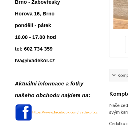
Brno - Žabovřesky
Horova 16, Brno
pondělí - pátek
10.00 - 17.00 hod
tel: 602 734 359
Iva@ivadekor.cz
Kompl
Aktuální informace a fotky
Komple
našeho obchodu najdete na:
Naše cedu
svým kam
https://www.facebook.com/ivadekor.cz
Cedulku 