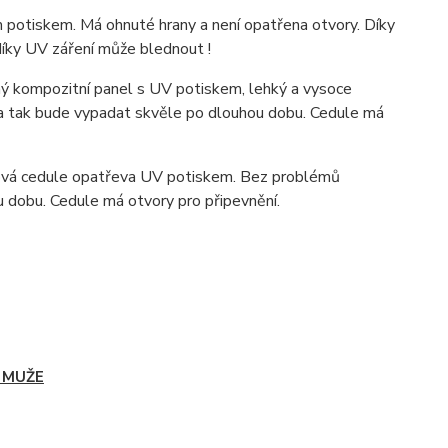
 potiskem. Má ohnuté hrany a není opatřena otvory. Díky
díky UV záření může blednout !
 kompozitní panel s UV potiskem, lehký a vysoce
ka tak bude vypadat skvěle po dlouhou dobu. C
edule má
ová cedule opatřeva UV potiskem. Bez problémů
u dobu. Cedule má otvory pro připevnění.
 MUŽE