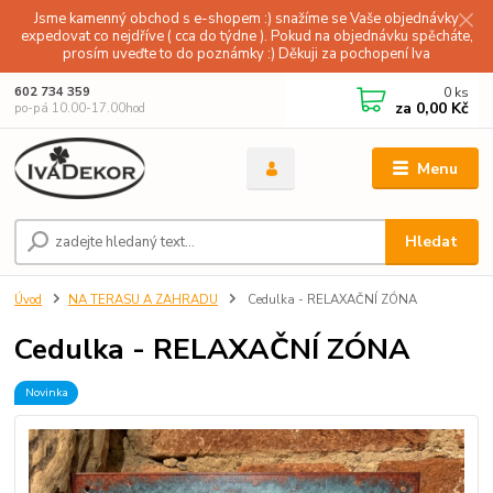
Jsme kamenný obchod s e-shopem :) snažíme se Vaše objednávky
expedovat co nejdříve ( cca do týdne ). Pokud na objednávku spěcháte,
prosím uveďte to do poznámky :) Děkuji za pochopení Iva
0
ks
602 734 359
za
0,00 Kč
po-pá 10.00-17.00hod
Menu
Hledat
Úvod
NA TERASU A ZAHRADU
Cedulka - RELAXAČNÍ ZÓNA
Cedulka - RELAXAČNÍ ZÓNA
Novinka