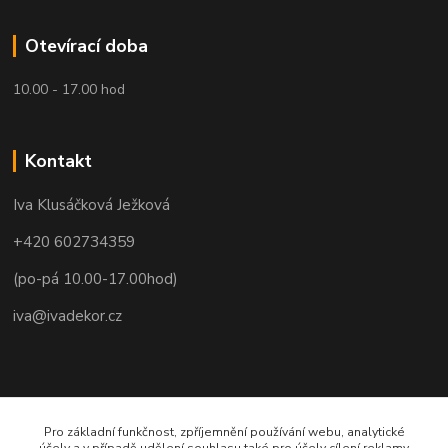
Otevírací doba
10.00 - 17.00 hod
Kontakt
Iva Klusáčková Ježková
+420 602734359
(po-pá 10.00-17.00hod)
iva@ivadekor.cz
Pro základní funkčnost, zpříjemnění používání webu, analytické