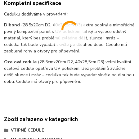
Kompletní specifikace
Cedulku dodáváme v provedení :
Dibond
(28,5x20cm D2, 40x28,5cm D3) extra odolný a mimořádně
pevný kompozitní panel s UV potiskem, lehký a vysoce odolný
materiál, který bez problémů zvládne déšť, slunce i mráz –
cedulka tak bude vypadat skvěle po dlouhou dobu. C
edule má
zaoblené rohy a otvory pro připevnění.
Ocelová cedule
(28,5cmx20cm D2, 40x28,5cm D3) velmi kvalitní
ocelová cedule opatřeva UV potiskem. Bez problémů zvládne
déšť, slunce i mráz – cedulka tak bude vypadat skvěle po dlouhou
dobu. Cedule má otvory pro připevnění.
Zboží zařazeno v kategoriích
VTIPNÉ CEDULE