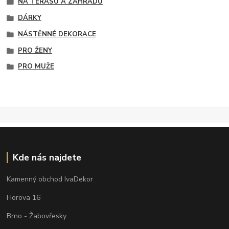
NA TERASU A ZAHRADU
DÁRKY
NÁSTĚNNÉ DEKORACE
PRO ŽENY
PRO MUŽE
Kde nás najdete
Kamenný obchod IvaDekor
Horova 16
Brno - Žabovřesky