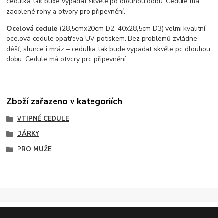
cedulka tak bude vypadat skvěle po dlouhou dobu. C
edule má
zaoblené rohy a otvory pro připevnění.
Ocelová cedule
(28,5cmx20cm D2, 40x28,5cm D3) velmi kvalitní
ocelová cedule opatřeva UV potiskem. Bez problémů zvládne
déšť, slunce i mráz – cedulka tak bude vypadat skvěle po dlouhou
dobu. Cedule má otvory pro připevnění.
Zboží zařazeno v kategoriích
VTIPNÉ CEDULE
DÁRKY
PRO MUŽE