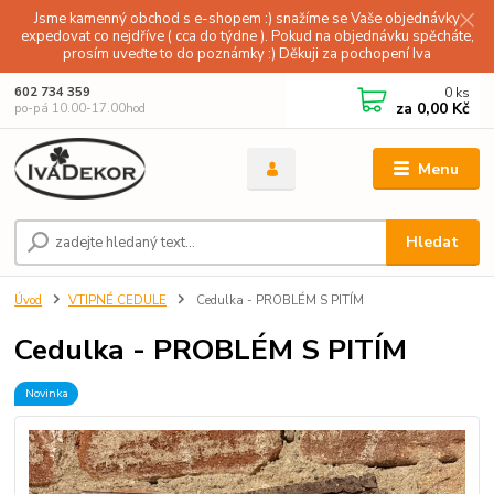
Jsme kamenný obchod s e-shopem :) snažíme se Vaše objednávky
expedovat co nejdříve ( cca do týdne ). Pokud na objednávku spěcháte,
prosím uveďte to do poznámky :) Děkuji za pochopení Iva
0
ks
602 734 359
za
0,00 Kč
po-pá 10.00-17.00hod
Menu
Hledat
Úvod
VTIPNÉ CEDULE
Cedulka - PROBLÉM S PITÍM
Cedulka - PROBLÉM S PITÍM
Novinka