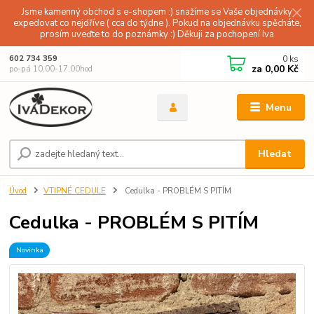
Jsme kamenný obchod s e-shopem :) snažíme se Vaše objednávky
expedovat co nejdříve ( cca do týdne ). Pokud na objednávku spěcháte,
prosím uveďte to do poznámky :) Děkuji za pochopení Iva
0
ks
602 734 359
za
0,00 Kč
po-pá 10.00-17.00hod
Menu
Hledat
Úvod
VTIPNÉ CEDULE
Cedulka - PROBLÉM S PITÍM
Cedulka - PROBLÉM S PITÍM
Novinka