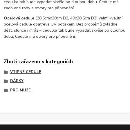
cedulka tak bude vypadat skvěle po dlouhou dobu. C
edule má
zaoblené rohy a otvory pro připevnění.
Ocelová cedule
(28,5cmx20cm D2, 40x28,5cm D3) velmi kvalitní
ocelová cedule opatřeva UV potiskem. Bez problémů zvládne
déšť, slunce i mráz – cedulka tak bude vypadat skvěle po dlouhou
dobu. Cedule má otvory pro připevnění.
Zboží zařazeno v kategoriích
VTIPNÉ CEDULE
DÁRKY
PRO MUŽE