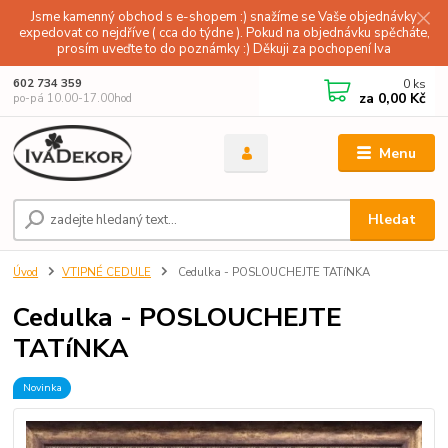
Jsme kamenný obchod s e-shopem :) snažíme se Vaše objednávky
expedovat co nejdříve ( cca do týdne ). Pokud na objednávku spěcháte,
prosím uveďte to do poznámky :) Děkuji za pochopení Iva
0
ks
602 734 359
za
0,00 Kč
po-pá 10.00-17.00hod
Menu
Hledat
Úvod
VTIPNÉ CEDULE
Cedulka - POSLOUCHEJTE TATíNKA
Cedulka - POSLOUCHEJTE
TATíNKA
Novinka