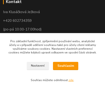
Kontakt
Iva Klusáčková Ježková
+420 602734359
(po-pá 10.00-17.00hod)
iva@ivadekor.cz
Pro základní funkčnost, zpříjemnění používání webu, analytické
účely a v případě udělení souhlasu také pro účely cílení reklamy
využíváme soubory cookies. Nastavení vlastních preferencí
cookies můžete kdykoli upravit odkazem ve spodní části stránek.
Souhlasím
Nastavení
Souhlas můžete odmítnout
zde
.