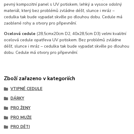
pevný kompozitní panel s UV potiskem, lehký a vysoce odolný
materiál, který bez problémů zvládne déšť, slunce i mráz –
cedulka tak bude vypadat skvěle po dlouhou dobu. C
edule má
zaoblené rohy a otvory pro připevnění.
Ocelová cedule
(28,5cmx20cm D2, 40x28,5cm D3) velmi kvalitní
ocelová cedule opatřeva UV potiskem. Bez problémů zvládne
déšť, slunce i mráz – cedulka tak bude vypadat skvěle po dlouhou
dobu. Cedule má otvory pro připevnění.
Zboží zařazeno v kategoriích
VTIPNÉ CEDULE
DÁRKY
PRO ŽENY
PRO MUŽE
PRO DĚTI