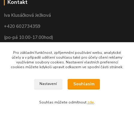
Kontakt
Iva Klusáčková Ježková
+420 602734359
(po-pá 10.00-17.00hod)
iva@ivadekor.cz
Pro základní funkčnost, zpříjemnění používání webu, analytické
účely a v případě udělení souhlasu také pro účely cílení reklamy
využíváme soubory cookies. Nastavení vlastních preferencí
cookies můžete kdykoli upravit odkazem ve spodní části stránek.
Souhlasím
Nastavení
Souhlas můžete odmítnout
zde
.