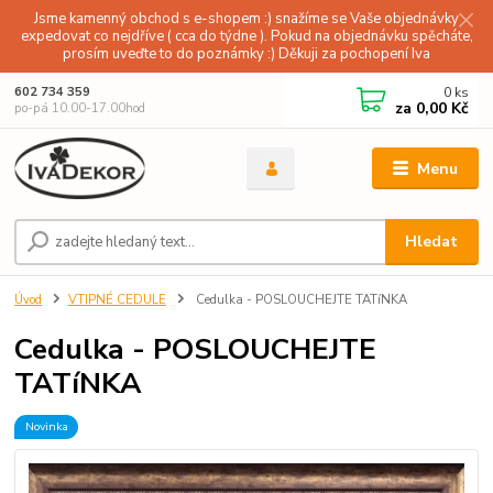
Jsme kamenný obchod s e-shopem :) snažíme se Vaše objednávky
expedovat co nejdříve ( cca do týdne ). Pokud na objednávku spěcháte,
prosím uveďte to do poznámky :) Děkuji za pochopení Iva
0
ks
602 734 359
za
0,00 Kč
po-pá 10.00-17.00hod
Menu
Hledat
Úvod
VTIPNÉ CEDULE
Cedulka - POSLOUCHEJTE TATíNKA
Cedulka - POSLOUCHEJTE
TATíNKA
Novinka