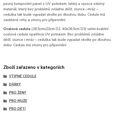
pevný kompozitní panel s UV potiskem, lehký a vysoce odolný
materiál, který bez problémů zvládne déšť, slunce i mráz –
cedulka tak bude vypadat skvěle po dlouhou dobu. C
edule má
zaoblené rohy a otvory pro připevnění.
Ocelová cedule
(28,5cmx20cm D2, 40x28,5cm D3) velmi kvalitní
ocelová cedule opatřeva UV potiskem. Bez problémů zvládne
déšť, slunce i mráz – cedulka tak bude vypadat skvěle po dlouhou
dobu. Cedule má otvory pro připevnění.
Zboží zařazeno v kategoriích
VTIPNÉ CEDULE
DÁRKY
PRO ŽENY
PRO MUŽE
PRO DĚTI