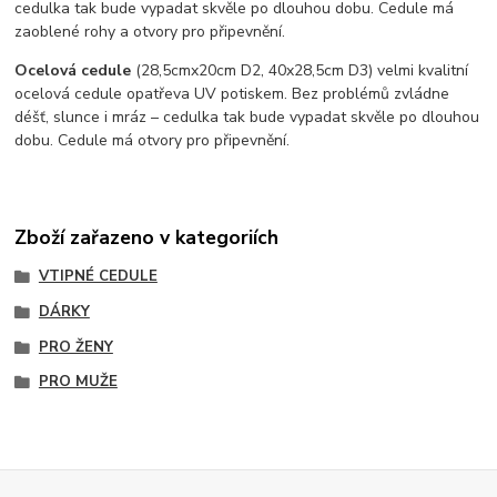
cedulka tak bude vypadat skvěle po dlouhou dobu. C
edule má
zaoblené rohy a otvory pro připevnění.
Ocelová cedule
(28,5cmx20cm D2, 40x28,5cm D3) velmi kvalitní
ocelová cedule opatřeva UV potiskem. Bez problémů zvládne
déšť, slunce i mráz – cedulka tak bude vypadat skvěle po dlouhou
dobu. Cedule má otvory pro připevnění.
Zboží zařazeno v kategoriích
VTIPNÉ CEDULE
DÁRKY
PRO ŽENY
PRO MUŽE