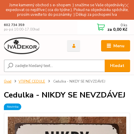
Jsme kamenný obchod s e-shopem :) snažíme se Vaše objednávky
expedovat co nejdříve ( cca do týdne ). Pokud na objednávku spěcháte,
prosím uveďte to do poznámky :) Děkuji za pochopení Iva
0
ks
602 734 359
za
0,00 Kč
po-pá 10.00-17.00hod
Menu
Hledat
Úvod
VTIPNÉ CEDULE
Cedulka - NIKDY SE NEVZDÁVEJ
Cedulka - NIKDY SE NEVZDÁVEJ
Novinka