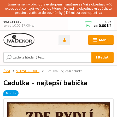
Jsme kamenný obchod s e-shopem :) snažíme se Vaše objednávky
expedovat co nejdříve ( cca do týdne ). Pokud na objednávku spěcháte,
prosím uveďte to do poznámky :) Děkuji za pochopení Iva
0
ks
602 734 359
za
0,00 Kč
po-pá 10.00-17.00hod
Menu
Hledat
Úvod
VTIPNÉ CEDULE
Cedulka - nejlepší babička
Cedulka - nejlepší babička
Novinka