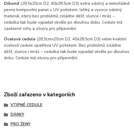
Dibond
(28,5x20cm D2, 40x28,5cm D3) extra odolný a mimořádně
pevný kompozitní panel s UV potiskem, lehký a vysoce odolný
materiál, který bez problémů zvládne déšť, slunce i mráz –
cedulka tak bude vypadat skvěle po dlouhou dobu. C
edule má
zaoblené rohy a otvory pro připevnění.
Ocelová cedule
(28,5cmx20cm D2, 40x28,5cm D3) velmi kvalitní
ocelová cedule opatřeva UV potiskem. Bez problémů zvládne
déšť, slunce i mráz – cedulka tak bude vypadat skvěle po dlouhou
dobu. Cedule má otvory pro připevnění.
Zboží zařazeno v kategoriích
VTIPNÉ CEDULE
DÁRKY
PRO ŽENY