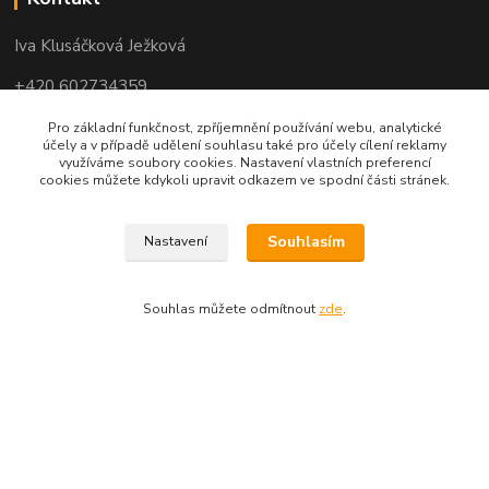
Iva Klusáčková Ježková
+420 602734359
(po-pá 10.00-17.00hod)
Pro základní funkčnost, zpříjemnění používání webu, analytické
účely a v případě udělení souhlasu také pro účely cílení reklamy
využíváme soubory cookies. Nastavení vlastních preferencí
iva@ivadekor.cz
cookies můžete kdykoli upravit odkazem ve spodní části stránek.
Souhlasím
Nastavení
Souhlas můžete odmítnout
zde
.