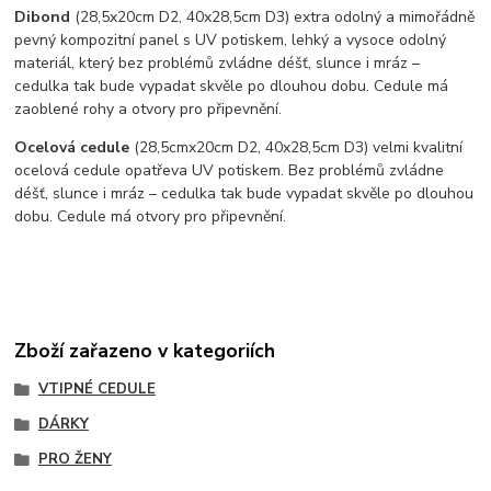
Dibond
(28,5x20cm D2, 40x28,5cm D3) extra odolný a mimořádně
pevný kompozitní panel s UV potiskem, lehký a vysoce odolný
materiál, který bez problémů zvládne déšť, slunce i mráz –
cedulka tak bude vypadat skvěle po dlouhou dobu. C
edule má
zaoblené rohy a otvory pro připevnění.
Ocelová cedule
(28,5cmx20cm D2, 40x28,5cm D3) velmi kvalitní
ocelová cedule opatřeva UV potiskem. Bez problémů zvládne
déšť, slunce i mráz – cedulka tak bude vypadat skvěle po dlouhou
dobu. Cedule má otvory pro připevnění.
Zboží zařazeno v kategoriích
VTIPNÉ CEDULE
DÁRKY
PRO ŽENY