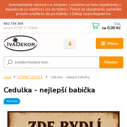
Jsme kamenný obchod s e-shopem :) snažíme se Vaše objednávky
expedovat co nejdříve ( cca do týdne ). Pokud na objednávku spěcháte,
prosím uveďte to do poznámky :) Děkuji za pochopení Iva
0
ks
602 734 359
za
0,00 Kč
po-pá 10.00-17.00hod
Menu
Hledat
Úvod
VTIPNÉ CEDULE
Cedulka - nejlepší babička
Cedulka - nejlepší babička
Novinka