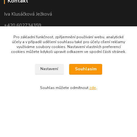
Kontakt
Iva Klusáčková Ježková
+420 602734359
(po-pá 10.00-17.00hod)
Pro základní funkčnost, zpříjemnění používání webu, analytické
účely a v případě udělení souhlasu také pro účely cílení reklamy
využíváme soubory cookies. Nastavení vlastních preferencí
iva@ivadekor.cz
cookies můžete kdykoli upravit odkazem ve spodní části stránek.
Souhlasím
Nastavení
Souhlas můžete odmítnout
zde
.