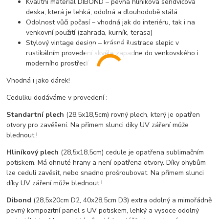
Kvalitní materiál DIBOND
– pevná hliníková sendvičová
deska, která je lehká, odolná a dlouhodobě stálá
Odolnost vůči počasí
– vhodná jak do interiéru, tak i na
venkovní použití (zahrada, kurník, terasa)
Stylový vintage design
– krásná ilustrace slepic v
rustikálním provedení skvěle zapadne do venkovského i
moderního prostředí
Vhodná i jako dárek!
Cedulku dodáváme v provedení :
Standartní plech
(28,5x18,5cm) rovný plech, který je opatřen
otvory pro zavěšení.
Na přímem slunci díky UV záření může
blednout !
Hliníkový plech
(28,5x18,5cm) cedule je opatřena sublimačním
potiskem. Má ohnuté hrany a není opatřena otvory. Díky ohybům
lze ceduli zavěsit, nebo snadno prošroubovat. Na přímem slunci
díky UV záření může blednout !
Dibond
(28,5x20cm D2, 40x28,5cm D3) extra odolný a mimořádně
pevný kompozitní panel s UV potiskem, lehký a vysoce odolný