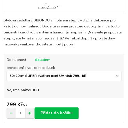
Stylová cedulka z DIBONDU s motivem slepic – vtipná dekorace pro
každý domov i zahradu Dodejte svému prostoru osobitý šmrnc s touto
originální cedulkou s milým a humorným nápisem: „Na světě je spousta
slepic, ale ty naše jsou nejkrásnější.“ Perfektní doplněk pro všechny
milovníky venkova, chovatele ...
celý popis
Dostupnost
Skladem
provedení a velikost cedulek
Nejsme plátci DPH
799 Kč
/
ks
Přidat do košíku