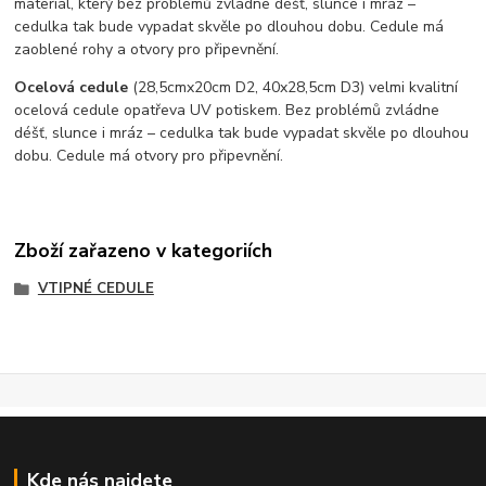
materiál, který bez problémů zvládne déšť, slunce i mráz –
cedulka tak bude vypadat skvěle po dlouhou dobu. C
edule má
zaoblené rohy a otvory pro připevnění.
Ocelová cedule
(28,5cmx20cm D2, 40x28,5cm D3) velmi kvalitní
ocelová cedule opatřeva UV potiskem. Bez problémů zvládne
déšť, slunce i mráz – cedulka tak bude vypadat skvěle po dlouhou
dobu. Cedule má otvory pro připevnění.
Zboží zařazeno v kategoriích
VTIPNÉ CEDULE
Kde nás najdete