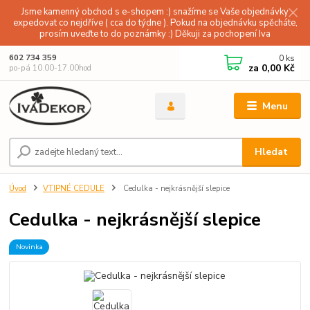
Jsme kamenný obchod s e-shopem :) snažíme se Vaše objednávky
expedovat co nejdříve ( cca do týdne ). Pokud na objednávku spěcháte,
prosím uveďte to do poznámky :) Děkuji za pochopení Iva
0
ks
602 734 359
za
0,00 Kč
po-pá 10.00-17.00hod
Menu
Hledat
Úvod
VTIPNÉ CEDULE
Cedulka - nejkrásnější slepice
Cedulka - nejkrásnější slepice
Novinka