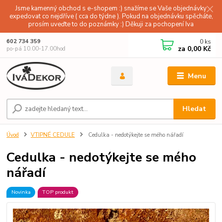
Jsme kamenný obchod s e-shopem :) snažíme se Vaše objednávky
expedovat co nejdříve ( cca do týdne ). Pokud na objednávku spěcháte,
prosím uveďte to do poznámky :) Děkuji za pochopení Iva
0
ks
602 734 359
za
0,00 Kč
po-pá 10.00-17.00hod
Menu
Hledat
Úvod
VTIPNÉ CEDULE
Cedulka - nedotýkejte se mého nářadí
Cedulka - nedotýkejte se mého
nářadí
Novinka
TOP produkt