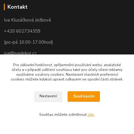
Kontakt
Iva Klusáčková Ježková
+420 602734359
(po-pá 10.00-17.00hod)
iva@ivadekor.cz
Pro základní funkčnost, zpříjemnění používání webu, analytické
účely a v případě udělení souhlasu také pro účely cílení reklamy
využíváme soubory cookies. Nastavení vlastních preferencí
cookies můžete kdykoli upravit odkazem ve spodní části stránek.
Souhlasím
Nastavení
Souhlas můžete odmítnout
zde
.