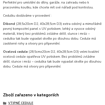
Perfektní pro umístění do dílny, garáže, na zahradu nebo k
pracovnímu koutku, kde chcete mít své nářadí pod kontrolou.
Cedulku dodáváme v provedení :
Dibond
(28,5x20cm D2, 40x28,5cm D3) extra odolný a mimořádně
pevný kompozitní panel s UV potiskem, lehký a vysoce odolný
materiál, který bez problémů zvládne déšť, slunce i mráz –
cedulka tak bude vypadat skvěle po dlouhou dobu. C
edule má
zaoblené rohy a otvory pro připevnění.
Ocelová cedule
(28,5cmx20cm D2, 40x28,5cm D3) velmi kvalitní
ocelová cedule opatřeva UV potiskem. Bez problémů zvládne
déšť, slunce i mráz – cedulka tak bude vypadat skvěle po dlouhou
dobu. Cedule má otvory pro připevnění.
Zboží zařazeno v kategoriích
VTIPNÉ CEDULE