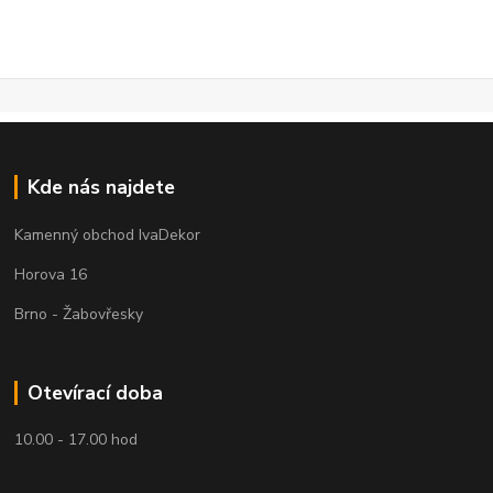
Kde nás najdete
Kamenný obchod IvaDekor
Horova 16
Brno - Žabovřesky
Otevírací doba
10.00 - 17.00 hod