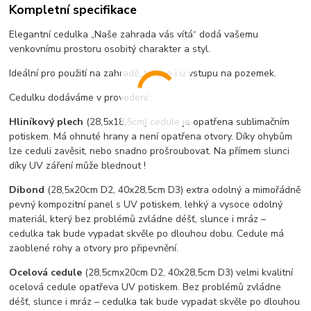
Kompletní specifikace
Elegantní cedulka „Naše zahrada vás vítá“ dodá vašemu
venkovnímu prostoru osobitý charakter a styl.
Ideální pro použití na zahradě, terase i u vstupu na pozemek.
Cedulku dodáváme v provedení :
Hliníkový plech
(28,5x18,5cm) cedule je opatřena sublimačním
potiskem. Má ohnuté hrany a není opatřena otvory. Díky ohybům
lze ceduli zavěsit, nebo snadno prošroubovat. Na přímem slunci
díky UV záření může blednout !
Dibond
(28,5x20cm D2, 40x28,5cm D3) extra odolný a mimořádně
pevný kompozitní panel s UV potiskem, lehký a vysoce odolný
materiál, který bez problémů zvládne déšť, slunce i mráz –
cedulka tak bude vypadat skvěle po dlouhou dobu. C
edule má
zaoblené rohy a otvory pro připevnění.
Ocelová cedule
(28,5cmx20cm D2, 40x28,5cm D3) velmi kvalitní
ocelová cedule opatřeva UV potiskem. Bez problémů zvládne
déšť, slunce i mráz – cedulka tak bude vypadat skvěle po dlouhou