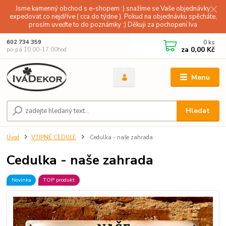
Jsme kamenný obchod s e-shopem :) snažíme se Vaše objednávky
expedovat co nejdříve ( cca do týdne ). Pokud na objednávku spěcháte,
prosím uveďte to do poznámky :) Děkuji za pochopení Iva
0
ks
602 734 359
za
0,00 Kč
po-pá 10.00-17.00hod
Menu
Hledat
Úvod
VTIPNÉ CEDULE
Cedulka - naše zahrada
Cedulka - naše zahrada
Novinka
TOP produkt