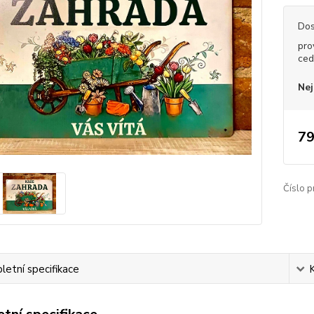
Dos
pro
ced
Nej
79
Číslo p
etní specifikace