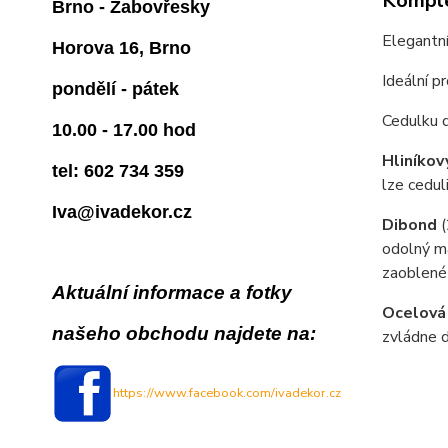
Komple
Brno - Žabovřesky
Elegantní
Horova 16, Brno
Ideální p
pondělí - pátek
Cedulku 
10.00 - 17.00 hod
Hliníkov
tel: 602 734 359
lze cedul
Iva@ivadekor.cz
Dibond
odolný ma
zaoblené
Aktuální informace a fotky
Ocelová
našeho obchodu najdete na:
zvládne d
https://www.facebook.com/ivadekor.cz