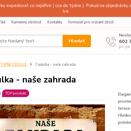
y expedovat co nejdříve ( cca do týdne ). Pokud na objednávku s
Iva
řád
Kamenný obchod
Kontakty
formulář pro vrácení zboží
Nevíte
Hledat
602 
po-pá
VTIPNÉ CEDULE
Cedulka - naše zahrada
lka - naše zahrada
TOP produkt
Elegan
prostor
terase
Hliník
potisk