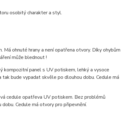
ru osobitý charakter a styl.
. Má ohnuté hrany a není opatřena otvory. Díky ohybům
záření může blednout !
 kompozitní panel s UV potiskem, lehký a vysoce
ka tak bude vypadat skvěle po dlouhou dobu. C
edule má
ová cedule opatřeva UV potiskem. Bez problémů
u dobu. Cedule má otvory pro připevnění.