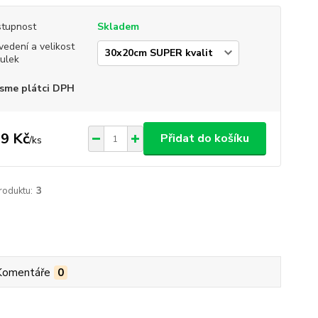
tupnost
Skladem
vedení a velikost
ulek
sme plátci DPH
9 Kč
Přidat do košíku
/
ks
roduktu:
3
Komentáře
0