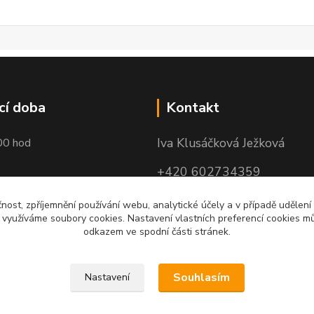
cí doba
Kontakt
Iva Klusáčková Ježková
00 hod
+420 602734359
(po-pá 10.00-17.00hod)
čnost, zpříjemnění používání webu, analytické účely a v případě udělení
y využíváme soubory cookies. Nastavení vlastních preferencí cookies mů
iva@ivadekor.cz
odkazem ve spodní části stránek.
Souhlasím
Nastavení