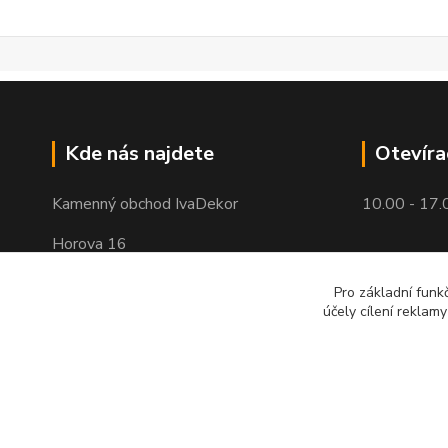
Kde nás najdete
Otevíra
Kamenný obchod IvaDekor
10.00 - 17.
Horova 16
Brno - Žabovřesky
Pro základní funk
účely cílení reklam