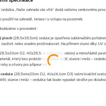
tní specifikace
 cedulka „Naše zahrada vás vítá“ dodá vašemu venkovnímu prosto
ro použití na zahradě, terase i u vstupu na pozemek.
dodáváme v provedení :
ý plech
(28,5x18,5cm) cedule je opatřena sublimačním potiskem
i zavěsit, nebo snadno prošroubovat. Na přímem slunci díky UV 
(28,5x20cm D2, 40x28,5cm D3) extra odolný a mimořádně pevný
teriál, který bez problémů zvládne déšť, slunce i mráz – cedul
 rohy a otvory pro připevnění.
 cedule
(28,5cmx20cm D2, 40x28,5cm D3) velmi kvalitní ocel
éšť, slunce i mráz – cedulka tak bude vypadat skvěle po dlouho