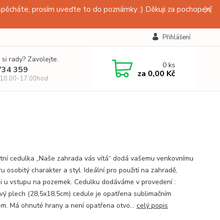
pěcháte, prosím uveďte to do poznámky :) Děkuji za pochopení
Přihlášení
 si rady? Zavolejte.
0
ks
734 359
za
0,00 Kč
 10.00-17.00hod
tní cedulka „Naše zahrada vás vítá“ dodá vašemu venkovnímu
u osobitý charakter a styl. Ideální pro použití na zahradě,
 i u vstupu na pozemek. Cedulku dodáváme v provedení :
ový plech (28,5x18,5cm) cedule je opatřena sublimačním
em. Má ohnuté hrany a není opatřena otvo...
celý popis