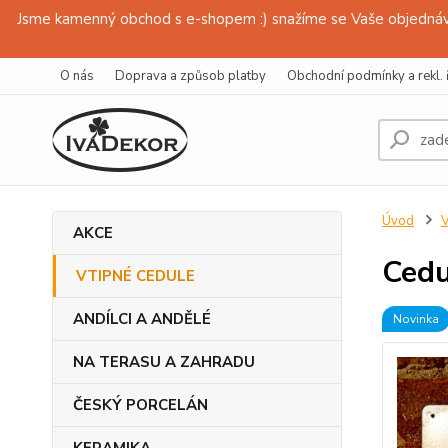
Jsme kamenný obchod s e-shopem :) snažíme se Vaše objednávk
O nás
Doprava a způsob platby
Obchodní podmínky a rekl. 
Úvod
AKCE
Cedu
VTIPNÉ CEDULE
ANDÍLCI A ANDĚLÉ
Novinka
NA TERASU A ZAHRADU
ČESKÝ PORCELÁN